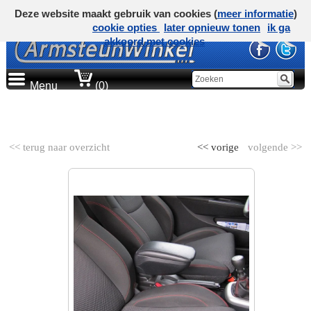
Deze website maakt gebruik van cookies (
meer informatie
)
cookie opties
later opnieuw tonen
ik ga
akkoord met cookies
Menu
(0)
AUTOMERK
<< terug naar overzicht
<< vorige
volgende >>