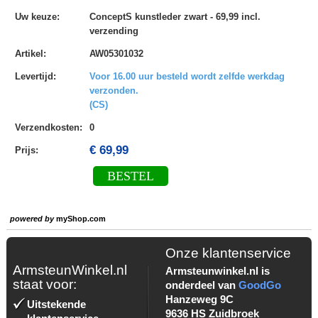
Uw keuze
:
ConceptS kunstleder zwart - 69,99 incl.
verzending
Artikel
:
AW05301032
Levertijd
:
Voor 16.00 uur besteld wordt zelfde werkdag
verzonden.
(CS)
Verzendkosten
:
0
€ 69,99
Prijs:
BESTEL
powered by
myShop.com
Onze klantenservice
ArmsteunWinkel.nl
Armsteunwinkel.nl is
staat voor:
onderdeel van
GoodGo
Hanzeweg 9C
Uitstekende
9636 HS Zuidbroek