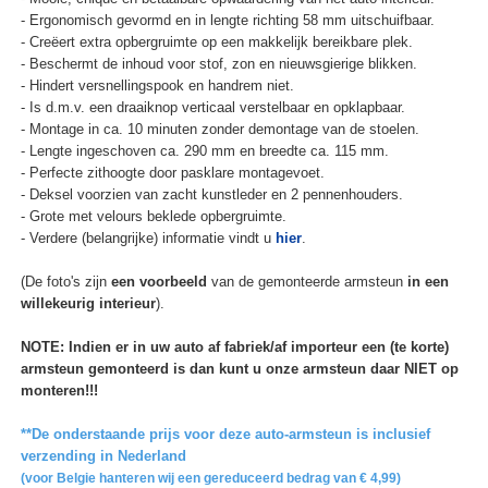
- Ergonomisch gevormd en in lengte richting 58 mm uitschuifbaar.
- Creëert extra opbergruimte op een makkelijk bereikbare plek.
- Beschermt de inhoud voor stof, zon en nieuwsgierige blikken.
- Hindert versnellingspook en handrem niet.
- Is d.m.v. een draaiknop verticaal verstelbaar en opklapbaar.
- Montage in ca. 10 minuten zonder demontage van de stoelen.
- Lengte ingeschoven ca. 290 mm en breedte ca. 115 mm.
- Perfecte zithoogte door pasklare montagevoet.
- Deksel voorzien van zacht kunstleder en 2 pennenhouders.
- Grote met velours beklede opbergruimte.
- Verdere (belangrijke) informatie vindt u
hier
.
(De foto's zijn
een voorbeeld
van de gemonteerde armsteun
in een
willekeurig interieur
).
NOTE: Indien er in uw auto af fabriek/af importeur een (te korte)
armsteun gemonteerd is dan kunt u onze armsteun daar NIET op
monteren!!!
**De onderstaande prijs voor deze auto-armsteun is inclusief
verzending in Nederland
(voor Belgie hanteren wij een gereduceerd bedrag van € 4,99)