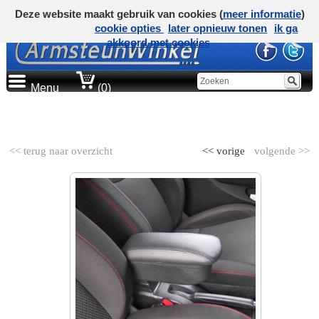
Deze website maakt gebruik van cookies (
meer informatie
)
cookie opties
later opnieuw tonen
ik ga
akkoord met cookies
Menu
(0)
AUTOMERK
<< terug naar overzicht
<< vorige
volgende >>