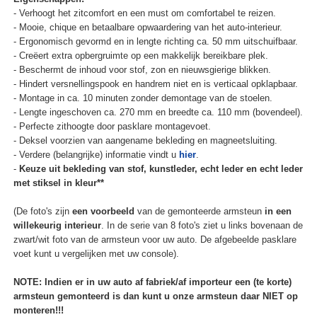
- Verhoogt het zitcomfort en een must om comfortabel te reizen.
- Mooie, chique en betaalbare opwaardering van het auto-interieur.
- Ergonomisch gevormd en in lengte richting ca. 50 mm uitschuifbaar.
- Creëert extra opbergruimte op een makkelijk bereikbare plek.
- Beschermt de inhoud voor stof, zon en nieuwsgierige blikken.
- Hindert versnellingspook en handrem niet en is verticaal opklapbaar.
- Montage in ca. 10 minuten zonder demontage van de stoelen.
- Lengte ingeschoven ca. 270 mm en breedte ca. 110 mm (bovendeel).
- Perfecte zithoogte door pasklare montagevoet.
- Deksel voorzien van aangename bekleding en magneetsluiting.
- Verdere (belangrijke) informatie vindt u
hier
.
-
Keuze uit bekleding van stof, kunstleder, echt leder en echt leder
met stiksel in kleur**
(De foto's zijn
een voorbeeld
van de gemonteerde armsteun
in een
willekeurig interieur
. In de serie van 8 foto's ziet u links bovenaan de
zwart/wit foto van de armsteun voor uw auto. De afgebeelde pasklare
voet kunt u vergelijken met uw console).
NOTE: Indien er in uw auto af fabriek/af importeur een (te korte)
armsteun gemonteerd is dan kunt u onze armsteun daar NIET op
monteren!!!