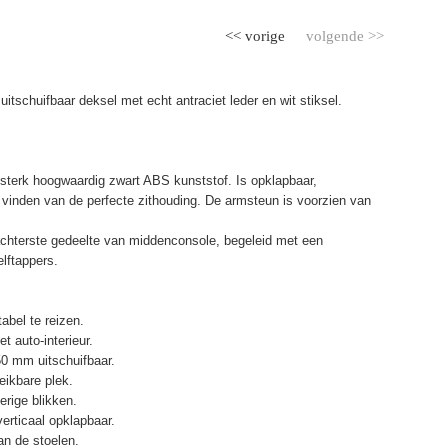
<< vorige
volgende >>
itschuifbaar deksel met echt antraciet leder en wit stiksel.
terk hoogwaardig zwart ABS kunststof. Is opklapbaar,
et vinden van de perfecte zithouding. De armsteun is voorzien van
chterste gedeelte van middenconsole, begeleid met een
elftappers.
abel te reizen.
t auto-interieur.
50 mm uitschuifbaar.
eikbare plek.
erige blikken.
erticaal opklapbaar.
n de stoelen.