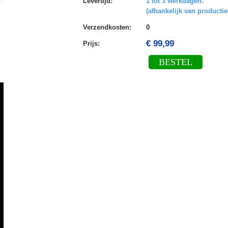
Levertijd
:
1 tot 3 werkdagen.
(afhankelijk van productie
Verzendkosten
:
0
€ 99,99
Prijs:
BESTEL