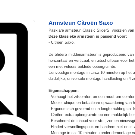
Armsteun Citroën Saxo
Pasklare armsteun Classic SliderS, voorzien van u
Deze klassieke armsteun is passend voor:
- Citroën Saxo.
De SliderS middenarmsteun is geproduceerd van s
horizontaal en verticaal, en uitschuifbaar voor h
een met velours beklede opbergruimte.
Eenvoudige montage in circa 10 minuten op het a
duidelijke, universele montage handleiding en 4 z
Eigenschappen:
- Verhoogt het zitcomfort en een must om comfort
- Mooie, chique en betaalbare opwaardering van he
- Ergonomisch gevormd en in lengte richting ca. 
- Creëert extra opbergruimte op een makkelijk ber
- Beschermt de inhoud voor stof, zon en nieuwsgi
- Hindert versnellingspook en handrem niet en is v
- Montage in ca. 10 minuten zonder demontage va