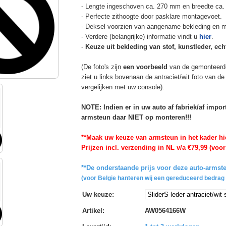
- Lengte ingeschoven ca. 270 mm en breedte ca.
- Perfecte zithoogte door pasklare montagevoet.
- Deksel voorzien van aangename bekleding en m
- Verdere (belangrijke) informatie vindt u
hier
.
-
Keuze uit bekleding van stof, kunstleder, echt
(De foto's zijn
een voorbeeld
van de gemonteerd
ziet u links bovenaan de antraciet/wit foto van 
vergelijken met uw console).
NOTE: Indien er in uw auto af fabriek/af impo
armsteun daar NIET op monteren!!!
**Maak uw keuze van armsteun in het kader hi
Prijzen incl. verzending in NL v/a €79,99 (voor
**De onderstaande prijs voor deze auto-armste
(voor Belgie hanteren wij een gereduceerd bedrag 
Uw keuze
:
Artikel
:
AW0564166W