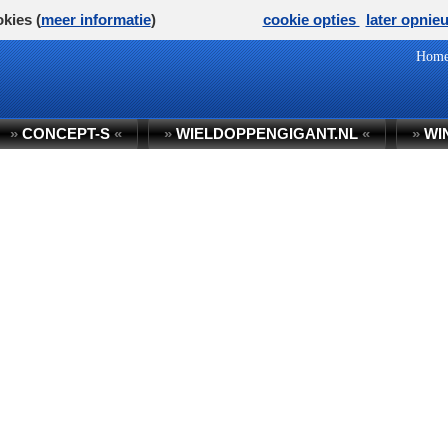
kies (
meer informatie
)
cookie opties
later opnie
Hom
»
CONCEPT-S
«
»
WIELDOPPENGIGANT.NL
«
»
WI