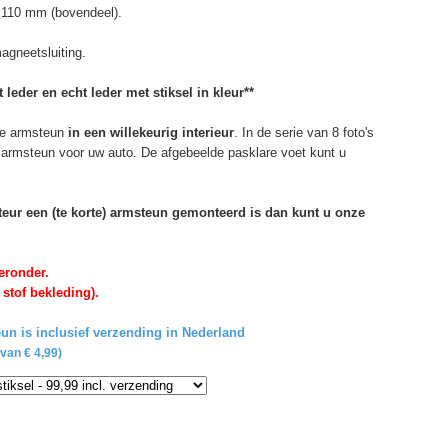
 110 mm (bovendeel).
agneetsluiting.
 leder en echt leder met stiksel in kleur**
e armsteun
in een willekeurig interieur
. In de serie van 8 foto's
de armsteun voor uw auto. De afgebeelde pasklare voet kunt u
rteur een (te korte) armsteun gemonteerd is dan kunt u onze
eronder.
 stof bekleding).
un is inclusief verzending in Nederland
van € 4,99)