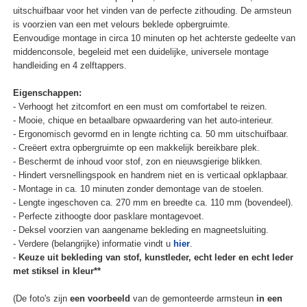
uitschuifbaar voor het vinden van de perfecte zithouding. De armsteun
is voorzien van een met velours beklede opbergruimte.
Eenvoudige montage in circa 10 minuten op het achterste gedeelte van
middenconsole, begeleid met een duidelijke, universele montage
handleiding en 4 zelftappers.
Eigenschappen:
- Verhoogt het zitcomfort en een must om comfortabel te reizen.
- Mooie, chique en betaalbare opwaardering van het auto-interieur.
- Ergonomisch gevormd en in lengte richting ca. 50 mm uitschuifbaar.
- Creëert extra opbergruimte op een makkelijk bereikbare plek.
- Beschermt de inhoud voor stof, zon en nieuwsgierige blikken.
- Hindert versnellingspook en handrem niet en is verticaal opklapbaar.
- Montage in ca. 10 minuten zonder demontage van de stoelen.
- Lengte ingeschoven ca. 270 mm en breedte ca. 110 mm (bovendeel).
- Perfecte zithoogte door pasklare montagevoet.
- Deksel voorzien van aangename bekleding en magneetsluiting.
- Verdere (belangrijke) informatie vindt u
hier
.
-
Keuze uit bekleding van stof, kunstleder, echt leder en echt leder
met stiksel in kleur**
(De foto's zijn
een voorbeeld
van de gemonteerde armsteun
in een