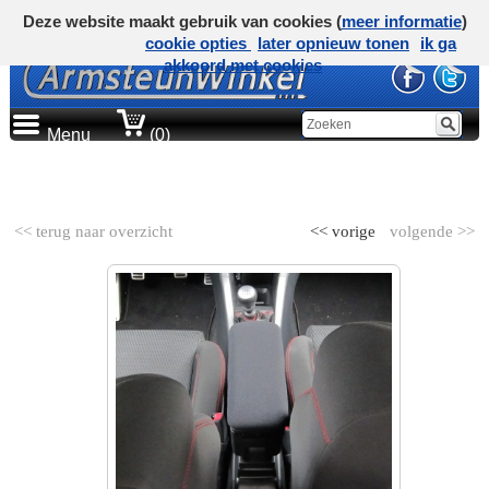
Deze website maakt gebruik van cookies (
meer informatie
)
cookie opties
later opnieuw tonen
ik ga
akkoord met cookies
Menu
(0)
AUTOMERK
<< terug naar overzicht
<< vorige
volgende >>