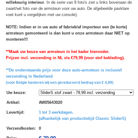
willekeurig interieur
. In de serie van 8 foto's ziet u links bovenaan de
zwart/wit foto van de armsteun voor uw auto. De afgebeelde pasklare
voet kunt u vergelijken met uw console).
NOTE: Indien er in uw auto af fabriek/af importeur een (te korte)
armsteun gemonteerd is dan kunt u onze armsteun daar NIET op
monteren!!!
**Maak uw keuze van armsteun in het kader hieronder.
Prijzen incl. verzending in NL v/a €79,99 (voor stof bekleding).
**De onderstaande prijs voor deze auto-armsteun is inclusief
verzending in Nederland
(voor Belgie hanteren wij een gereduceerd bedrag van € 4,99)
Uw keuze
:
Artikel
:
AW05643020
Levertijd
:
1 tot 3 werkdagen.
(afhankelijk van productietijd Classic SliderS)
Verzendkosten
:
0