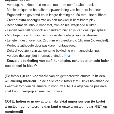
- Verhoogt het zitcomfort en een must om comfortabel te reizen.
- Mooie, chique en betaalbare opwaardering van het auto-interieur.
- Ergonomisch gevormd en in lengte richting ca. 50 mm uitschuifbaar.
- Creëert extra opbergruimte op een makkelijk bereikbare plek.
- Beschermt de inhoud voor stof, zon en nieuwsgierige blikken.
- Hindert versnellingspook en handrem niet en is verticaal opklapbaar.
- Montage in ca. 10 minuten zonder demontage van de stoelen.
- Lengte ingeschoven ca. 270 mm en breedte ca. 110 mm (bovendeel).
- Perfecte zithoogte door pasklare montagevoet.
- Deksel voorzien van aangename bekleding en magneetsluiting.
- Verdere (belangrijke) informatie vindt u
hier
.
-
Keuze uit bekleding van stof, kunstleder, echt leder en echt leder
met stiksel in kleur**
(De foto's zijn
een voorbeeld
van de gemonteerde armsteun
in een
willekeurig interieur
. In de serie van 8 foto's ziet u links bovenaan de
zwart/wit foto van de armsteun voor uw auto. De afgebeelde pasklare
voet kunt u vergelijken met uw console).
NOTE: Indien er in uw auto af fabriek/af importeur een (te korte)
armsteun gemonteerd is dan kunt u onze armsteun daar NIET op
monteren!!!