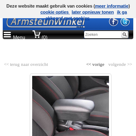
Deze website maakt gebruik van cookies (
meer informatie
)
cookie opties
later opnieuw tonen
ik ga
akkoord met cookies
Menu
(0)
AUTOMERK
<< terug naar overzicht
<< vorige
volgende >>