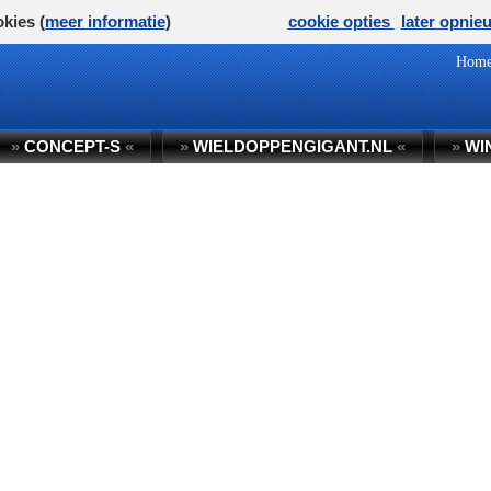
kies (
meer informatie
)
cookie opties
later opnie
Hom
»
CONCEPT-S
«
»
WIELDOPPENGIGANT.NL
«
»
WI