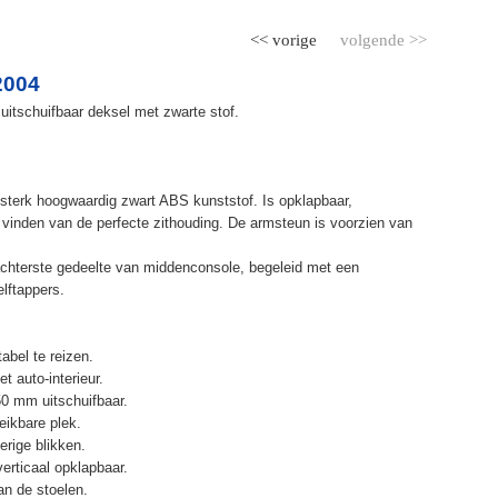
<< vorige
volgende >>
2004
uitschuifbaar deksel met zwarte stof.
terk hoogwaardig zwart ABS kunststof. Is opklapbaar,
et vinden van de perfecte zithouding. De armsteun is voorzien van
chterste gedeelte van middenconsole, begeleid met een
elftappers.
abel te reizen.
t auto-interieur.
50 mm uitschuifbaar.
eikbare plek.
erige blikken.
erticaal opklapbaar.
n de stoelen.