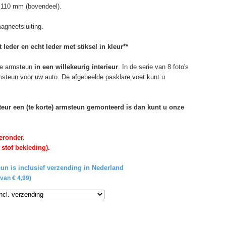
 110 mm (bovendeel).
agneetsluiting.
 leder en echt leder met stiksel in kleur**
e armsteun
in een willekeurig interieur
. In de serie van 8 foto's
rmsteun voor uw auto. De afgebeelde pasklare voet kunt u
rteur een (te korte) armsteun gemonteerd is dan kunt u onze
eronder.
 stof bekleding).
un is inclusief verzending in Nederland
van € 4,99)