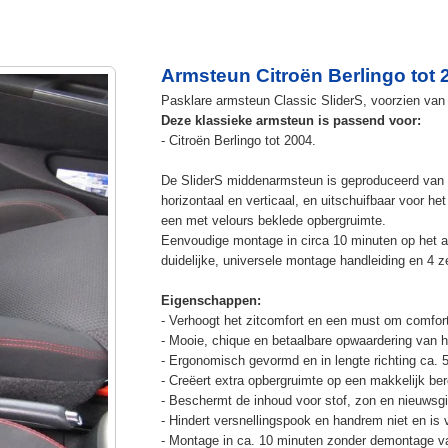
Armsteun Citroën Berlingo tot 
Pasklare armsteun Classic SliderS, voorzien van 
Deze klassieke armsteun is passend voor:
- Citroën Berlingo tot 2004.
De SliderS middenarmsteun is geproduceerd van s
horizontaal en verticaal, en uitschuifbaar voor h
een met velours beklede opbergruimte.
Eenvoudige montage in circa 10 minuten op het a
duidelijke, universele montage handleiding en 4 z
Eigenschappen:
- Verhoogt het zitcomfort en een must om comfort
- Mooie, chique en betaalbare opwaardering van he
- Ergonomisch gevormd en in lengte richting ca. 
- Creëert extra opbergruimte op een makkelijk ber
- Beschermt de inhoud voor stof, zon en nieuwsgi
- Hindert versnellingspook en handrem niet en is v
- Montage in ca. 10 minuten zonder demontage va