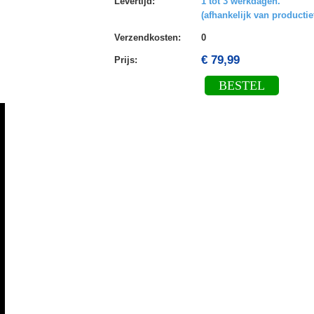
Levertijd
:
1 tot 3 werkdagen.
(afhankelijk van productie
Verzendkosten
:
0
€ 79,99
Prijs:
BESTEL