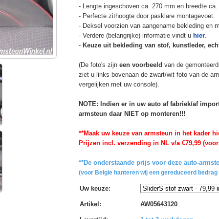
- Lengte ingeschoven ca. 270 mm en breedte ca.
- Perfecte zithoogte door pasklare montagevoet.
- Deksel voorzien van aangename bekleding en m
- Verdere (belangrijke) informatie vindt u
hier
.
-
Keuze uit bekleding van stof, kunstleder, echt
(De foto's zijn
een voorbeeld
van de gemonteerd
ziet u links bovenaan de zwart/wit foto van de a
vergelijken met uw console).
NOTE: Indien er in uw auto af fabriek/af impo
armsteun daar NIET op monteren!!!
**Maak uw keuze van armsteun in het kader hi
Prijzen incl. verzending in NL v/a €79,99 (voor
**De onderstaande prijs voor deze auto-armste
(voor Belgie hanteren wij een gereduceerd bedrag 
Uw keuze
:
Artikel
:
AW05643120