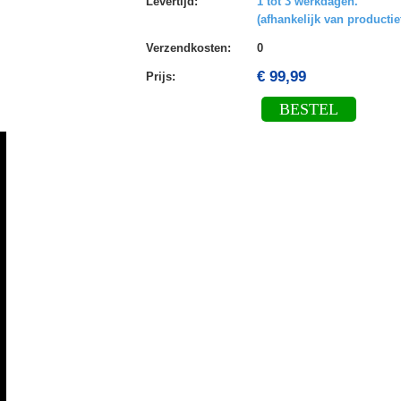
Levertijd
:
1 tot 3 werkdagen.
(afhankelijk van productie
Verzendkosten
:
0
€ 99,99
Prijs:
BESTEL