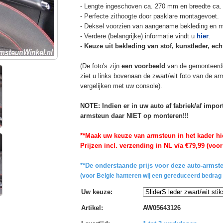
- Lengte ingeschoven ca. 270 mm en breedte ca.
- Perfecte zithoogte door pasklare montagevoet.
- Deksel voorzien van aangename bekleding en m
- Verdere (belangrijke) informatie vindt u
hier
.
-
Keuze uit bekleding van stof, kunstleder, echt
(De foto's zijn
een voorbeeld
van de gemonteerd
ziet u links bovenaan de zwart/wit foto van de a
vergelijken met uw console).
NOTE: Indien er in uw auto af fabriek/af impo
armsteun daar NIET op monteren!!!
**Maak uw keuze van armsteun in het kader hi
Prijzen incl. verzending in NL v/a €79,99 (voor
**De onderstaande prijs voor deze auto-armste
(voor Belgie hanteren wij een gereduceerd bedrag 
Uw keuze
:
Artikel
:
AW05643126