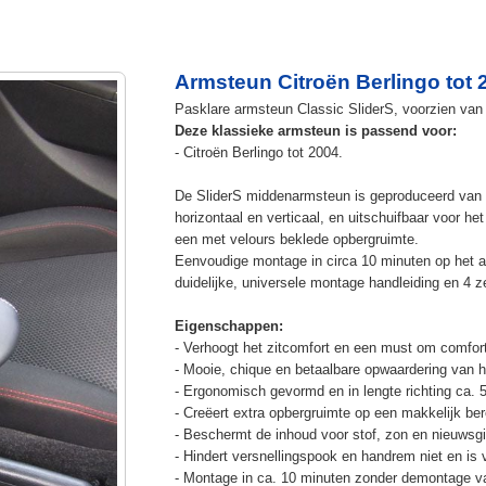
Armsteun Citroën Berlingo tot 
Pasklare armsteun Classic SliderS, voorzien van u
Deze klassieke armsteun is passend voor:
- Citroën Berlingo tot 2004.
De SliderS middenarmsteun is geproduceerd van s
horizontaal en verticaal, en uitschuifbaar voor h
een met velours beklede opbergruimte.
Eenvoudige montage in circa 10 minuten op het a
duidelijke, universele montage handleiding en 4 z
Eigenschappen:
- Verhoogt het zitcomfort en een must om comfort
- Mooie, chique en betaalbare opwaardering van he
- Ergonomisch gevormd en in lengte richting ca. 
- Creëert extra opbergruimte op een makkelijk ber
- Beschermt de inhoud voor stof, zon en nieuwsgi
- Hindert versnellingspook en handrem niet en is v
- Montage in ca. 10 minuten zonder demontage va