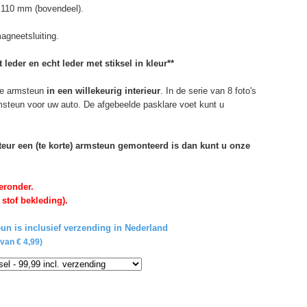
 110 mm (bovendeel).
agneetsluiting.
 leder en echt leder met stiksel in kleur**
e armsteun
in een willekeurig interieur
. In de serie van 8 foto's
rmsteun voor uw auto. De afgebeelde pasklare voet kunt u
rteur een (te korte) armsteun gemonteerd is dan kunt u onze
eronder.
 stof bekleding).
un is inclusief verzending in Nederland
van € 4,99)