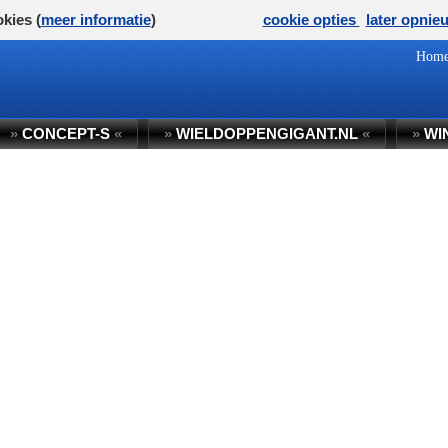
kies (
meer informatie
)
cookie opties
later opnie
Hom
»
CONCEPT-S
«
»
WIELDOPPENGIGANT.NL
«
»
WI