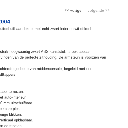
<< vorige
volgende >>
2004
itschuifbaar deksel met echt zwart leder en wit stiksel.
terk hoogwaardig zwart ABS kunststof. Is opklapbaar,
et vinden van de perfecte zithouding. De armsteun is voorzien van
chterste gedeelte van middenconsole, begeleid met een
elftappers.
abel te reizen.
t auto-interieur.
50 mm uitschuifbaar.
eikbare plek.
erige blikken.
erticaal opklapbaar.
n de stoelen.