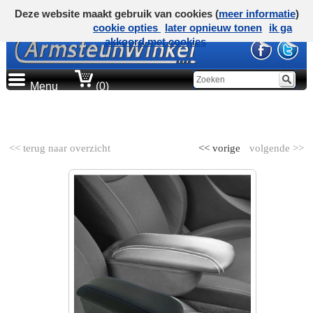
Deze website maakt gebruik van cookies (
meer informatie
)
cookie opties
later opnieuw tonen
ik ga
akkoord met cookies
Menu
(0)
AUTOMERK
<< terug naar overzicht
<< vorige
volgende >>