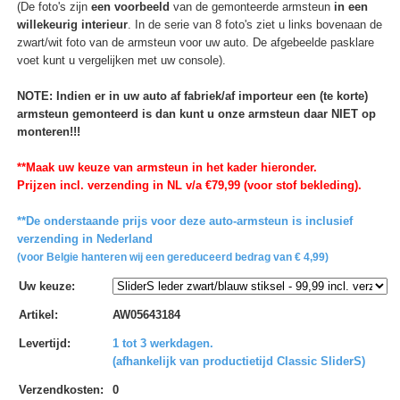
(De foto's zijn
een voorbeeld
van de gemonteerde armsteun
in een
willekeurig interieur
. In de serie van 8 foto's ziet u links bovenaan de
zwart/wit foto van de armsteun voor uw auto. De afgebeelde pasklare
voet kunt u vergelijken met uw console).
NOTE: Indien er in uw auto af fabriek/af importeur een (te korte)
armsteun gemonteerd is dan kunt u onze armsteun daar NIET op
monteren!!!
**Maak uw keuze van armsteun in het kader hieronder.
Prijzen incl. verzending in NL v/a €79,99 (voor stof bekleding).
**De onderstaande prijs voor deze auto-armsteun is inclusief
verzending in Nederland
(voor Belgie hanteren wij een gereduceerd bedrag van € 4,99)
Uw keuze
:
Artikel
:
AW05643184
Levertijd
:
1 tot 3 werkdagen.
(afhankelijk van productietijd Classic SliderS)
Verzendkosten
:
0