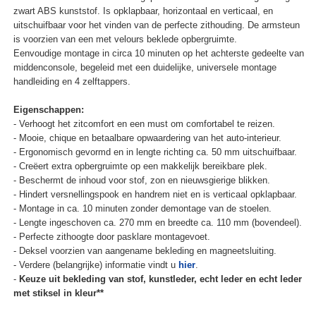
zwart ABS kunststof. Is opklapbaar, horizontaal en verticaal, en
uitschuifbaar voor het vinden van de perfecte zithouding. De armsteun
is voorzien van een met velours beklede opbergruimte.
Eenvoudige montage in circa 10 minuten op het achterste gedeelte van
middenconsole, begeleid met een duidelijke, universele montage
handleiding en 4 zelftappers.
Eigenschappen:
- Verhoogt het zitcomfort en een must om comfortabel te reizen.
- Mooie, chique en betaalbare opwaardering van het auto-interieur.
- Ergonomisch gevormd en in lengte richting ca. 50 mm uitschuifbaar.
- Creëert extra opbergruimte op een makkelijk bereikbare plek.
- Beschermt de inhoud voor stof, zon en nieuwsgierige blikken.
- Hindert versnellingspook en handrem niet en is verticaal opklapbaar.
- Montage in ca. 10 minuten zonder demontage van de stoelen.
- Lengte ingeschoven ca. 270 mm en breedte ca. 110 mm (bovendeel).
- Perfecte zithoogte door pasklare montagevoet.
- Deksel voorzien van aangename bekleding en magneetsluiting.
- Verdere (belangrijke) informatie vindt u
hier
.
-
Keuze uit bekleding van stof, kunstleder, echt leder en echt leder
met stiksel in kleur**