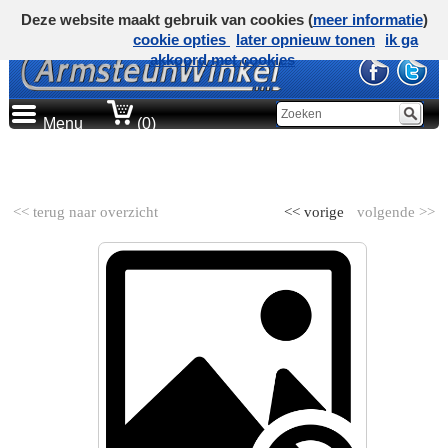
Deze website maakt gebruik van cookies (
meer informatie
)
cookie opties
later opnieuw tonen
ik ga
akkoord met cookies
Menu
(0)
AUTOMERK
<< terug naar overzicht
<< vorige
volgende >>