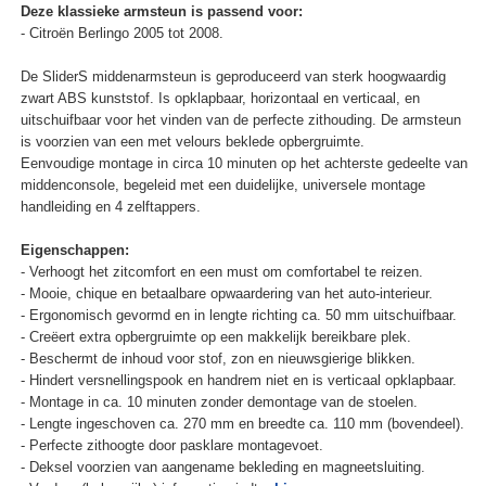
Deze klassieke armsteun is passend voor:
- Citroën Berlingo 2005 tot 2008.
De SliderS middenarmsteun is geproduceerd van sterk hoogwaardig
zwart ABS kunststof. Is opklapbaar, horizontaal en verticaal, en
uitschuifbaar voor het vinden van de perfecte zithouding. De armsteun
is voorzien van een met velours beklede opbergruimte.
Eenvoudige montage in circa 10 minuten op het achterste gedeelte van
middenconsole, begeleid met een duidelijke, universele montage
handleiding en 4 zelftappers.
Eigenschappen:
- Verhoogt het zitcomfort en een must om comfortabel te reizen.
- Mooie, chique en betaalbare opwaardering van het auto-interieur.
- Ergonomisch gevormd en in lengte richting ca. 50 mm uitschuifbaar.
- Creëert extra opbergruimte op een makkelijk bereikbare plek.
- Beschermt de inhoud voor stof, zon en nieuwsgierige blikken.
- Hindert versnellingspook en handrem niet en is verticaal opklapbaar.
- Montage in ca. 10 minuten zonder demontage van de stoelen.
- Lengte ingeschoven ca. 270 mm en breedte ca. 110 mm (bovendeel).
- Perfecte zithoogte door pasklare montagevoet.
- Deksel voorzien van aangename bekleding en magneetsluiting.