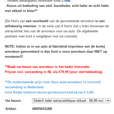
- Verdere (belangrijke) informatie vindt u
hier
.
-
Keuze uit bekleding van stof, kunstleder, echt leder en echt leder
met stiksel in kleur**
(De foto's zijn
een voorbeeld
van de gemonteerde armsteun
in een
willekeurig interieur
. In de serie van 8 foto's ziet u links bovenaan de
antraciet/wit foto van de armsteun voor uw auto. De afgebeelde
pasklare voet kunt u vergelijken met uw console).
NOTE: Indien er in uw auto af fabriek/af importeur een (te korte)
armsteun gemonteerd is dan kunt u onze armsteun daar NIET op
monteren!!!
**Maak uw keuze van armsteun in het kader hieronder.
Prijzen incl. verzending in NL v/a €79,99 (voor stof bekleding).
**De onderstaande prijs voor deze auto-armsteun is inclusief
verzending in Nederland
(voor Belgie hanteren wij een gereduceerd bedrag van € 4,99)
Uw keuze
:
Artikel
:
AW0564318B