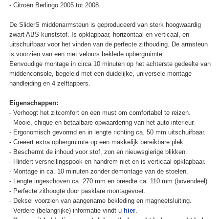
- Citroën Berlingo 2005 tot 2008.
De SliderS middenarmsteun is geproduceerd van sterk hoogwaardig
zwart ABS kunststof. Is opklapbaar, horizontaal en verticaal, en
uitschuifbaar voor het vinden van de perfecte zithouding. De armsteun
is voorzien van een met velours beklede opbergruimte.
Eenvoudige montage in circa 10 minuten op het achterste gedeelte van
middenconsole, begeleid met een duidelijke, universele montage
handleiding en 4 zelftappers.
Eigenschappen:
- Verhoogt het zitcomfort en een must om comfortabel te reizen.
- Mooie, chique en betaalbare opwaardering van het auto-interieur.
- Ergonomisch gevormd en in lengte richting ca. 50 mm uitschuifbaar.
- Creëert extra opbergruimte op een makkelijk bereikbare plek.
- Beschermt de inhoud voor stof, zon en nieuwsgierige blikken.
- Hindert versnellingspook en handrem niet en is verticaal opklapbaar.
- Montage in ca. 10 minuten zonder demontage van de stoelen.
- Lengte ingeschoven ca. 270 mm en breedte ca. 110 mm (bovendeel).
- Perfecte zithoogte door pasklare montagevoet.
- Deksel voorzien van aangename bekleding en magneetsluiting.
- Verdere (belangrijke) informatie vindt u
hier
.