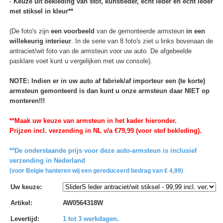
-
Keuze uit bekleding van stof, kunstleder, echt leder en echt leder
met stiksel in kleur**
(De foto's zijn
een voorbeeld
van de gemonteerde armsteun
in een
willekeurig interieur
. In de serie van 8 foto's ziet u links bovenaan de
antraciet/wit foto van de armsteun voor uw auto. De afgebeelde
pasklare voet kunt u vergelijken met uw console).
NOTE: Indien er in uw auto af fabriek/af importeur een (te korte)
armsteun gemonteerd is dan kunt u onze armsteun daar NIET op
monteren!!!
**Maak uw keuze van armsteun in het kader hieronder.
Prijzen incl. verzending in NL v/a €79,99 (voor stof bekleding).
**De onderstaande prijs voor deze auto-armsteun is inclusief
verzending in Nederland
(voor Belgie hanteren wij een gereduceerd bedrag van € 4,99)
Uw keuze
:
Artikel
:
AW0564318W
Levertijd
:
1 tot 3 werkdagen.