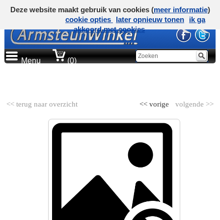
Deze website maakt gebruik van cookies (
meer informatie
)
cookie opties
later opnieuw tonen
ik ga
akkoord met cookies
Menu
(0)
AUTOMERK
<< terug naar overzicht
<< vorige
volgende >>