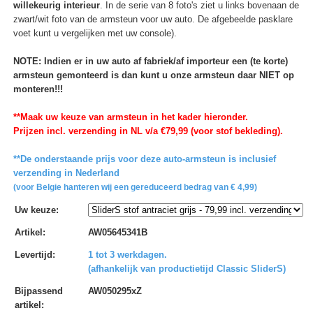
willekeurig interieur
. In de serie van 8 foto's ziet u links bovenaan de
zwart/wit foto van de armsteun voor uw auto. De afgebeelde pasklare
voet kunt u vergelijken met uw console).
NOTE: Indien er in uw auto af fabriek/af importeur een (te korte)
armsteun gemonteerd is dan kunt u onze armsteun daar NIET op
monteren!!!
**Maak uw keuze van armsteun in het kader hieronder.
Prijzen incl. verzending in NL v/a €79,99 (voor stof bekleding).
**De onderstaande prijs voor deze auto-armsteun is inclusief
verzending in Nederland
(voor Belgie hanteren wij een gereduceerd bedrag van € 4,99)
Uw keuze
:
Artikel
:
AW05645341B
Levertijd
:
1 tot 3 werkdagen.
(afhankelijk van productietijd Classic SliderS)
Bijpassend
AW050295xZ
artikel
: