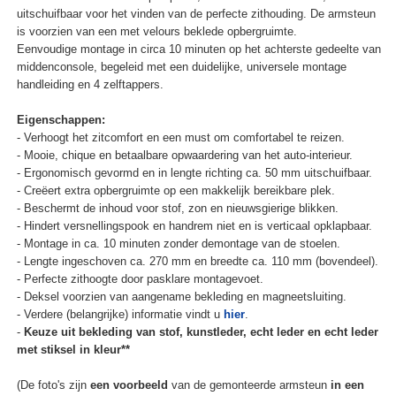
uitschuifbaar voor het vinden van de perfecte zithouding. De armsteun
is voorzien van een met velours beklede opbergruimte.
Eenvoudige montage in circa 10 minuten op het achterste gedeelte van
middenconsole, begeleid met een duidelijke, universele montage
handleiding en 4 zelftappers.
Eigenschappen:
- Verhoogt het zitcomfort en een must om comfortabel te reizen.
- Mooie, chique en betaalbare opwaardering van het auto-interieur.
- Ergonomisch gevormd en in lengte richting ca. 50 mm uitschuifbaar.
- Creëert extra opbergruimte op een makkelijk bereikbare plek.
- Beschermt de inhoud voor stof, zon en nieuwsgierige blikken.
- Hindert versnellingspook en handrem niet en is verticaal opklapbaar.
- Montage in ca. 10 minuten zonder demontage van de stoelen.
- Lengte ingeschoven ca. 270 mm en breedte ca. 110 mm (bovendeel).
- Perfecte zithoogte door pasklare montagevoet.
- Deksel voorzien van aangename bekleding en magneetsluiting.
- Verdere (belangrijke) informatie vindt u
hier
.
-
Keuze uit bekleding van stof, kunstleder, echt leder en echt leder
met stiksel in kleur**
(De foto's zijn
een voorbeeld
van de gemonteerde armsteun
in een