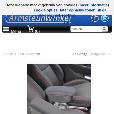
Deze website maakt gebruik van cookies (
meer informatie
)
cookie opties
later opnieuw tonen
ik ga
akkoord met cookies
Menu
(0)
AUTOMERK
<< terug naar overzicht
<< vorige
volgende >>