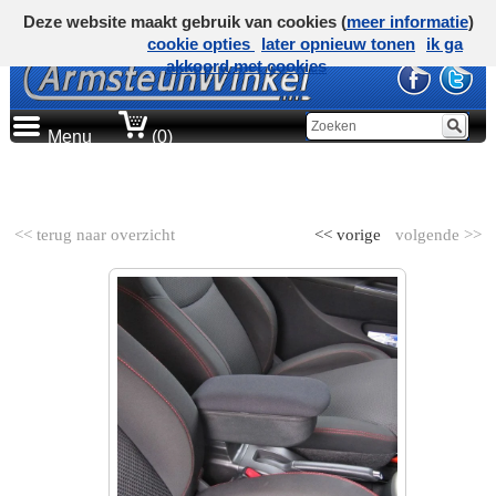
Deze website maakt gebruik van cookies (
meer informatie
)
cookie opties
later opnieuw tonen
ik ga
akkoord met cookies
Menu
(0)
AUTOMERK
<< terug naar overzicht
<< vorige
volgende >>