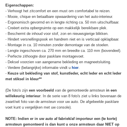
Eigenschappen:
- Verhoogt het zitcomfort en een must om comfortabel te reizen.
- Mooie, chique en betaalbare opwaardering van het auto-interieur.
- Ergonomisch gevormd en in lengte richting ca. 50 mm uitschuifbaar.
- Creëert extra opbergruimte op een makkelijk bereikbare plek.
- Beschermt de inhoud voor stof, zon en nieuwsgierige blikken.
- Hindert versnellingspook en handrem niet en is verticaal opklapbaar.
- Montage in ca. 10 minuten zonder demontage van de stoelen.
- Lengte ingeschoven ca. 270 mm en breedte ca. 110 mm (bovendeel).
- Perfecte zithoogte door pasklare montagevoet.
- Deksel voorzien van aangename bekleding en magneetsluiting.
- Verdere (belangrijke) informatie vindt u
hier
.
-
Keuze uit bekleding van stof, kunstleder, echt leder en echt leder
met stiksel in kleur**
(De foto's zijn
een voorbeeld
van de gemonteerde armsteun
in een
willekeurig interieur
. In de serie van 8 foto's ziet u links bovenaan de
zwart/wit foto van de armsteun voor uw auto. De afgebeelde pasklare
voet kunt u vergelijken met uw console).
NOTE: Indien er in uw auto af fabriek/af importeur een (te korte)
armsteun gemonteerd is dan kunt u onze armsteun daar NIET op