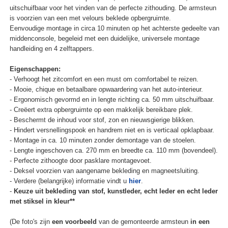
uitschuifbaar voor het vinden van de perfecte zithouding. De armsteun
is voorzien van een met velours beklede opbergruimte.
Eenvoudige montage in circa 10 minuten op het achterste gedeelte van
middenconsole, begeleid met een duidelijke, universele montage
handleiding en 4 zelftappers.
Eigenschappen:
- Verhoogt het zitcomfort en een must om comfortabel te reizen.
- Mooie, chique en betaalbare opwaardering van het auto-interieur.
- Ergonomisch gevormd en in lengte richting ca. 50 mm uitschuifbaar.
- Creëert extra opbergruimte op een makkelijk bereikbare plek.
- Beschermt de inhoud voor stof, zon en nieuwsgierige blikken.
- Hindert versnellingspook en handrem niet en is verticaal opklapbaar.
- Montage in ca. 10 minuten zonder demontage van de stoelen.
- Lengte ingeschoven ca. 270 mm en breedte ca. 110 mm (bovendeel).
- Perfecte zithoogte door pasklare montagevoet.
- Deksel voorzien van aangename bekleding en magneetsluiting.
- Verdere (belangrijke) informatie vindt u
hier
.
-
Keuze uit bekleding van stof, kunstleder, echt leder en echt leder
met stiksel in kleur**
(De foto's zijn
een voorbeeld
van de gemonteerde armsteun
in een