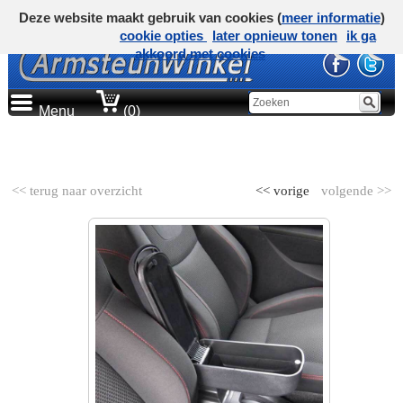
Deze website maakt gebruik van cookies (
meer informatie
)
cookie opties
later opnieuw tonen
ik ga
akkoord met cookies
Menu
(0)
AUTOMERK
<< terug naar overzicht
<< vorige
volgende >>