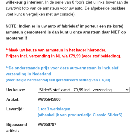
willekeurig interieur
. In de serie van 8 foto's ziet u links bovenaan de
zwart/wit foto van de armsteun voor uw auto. De afgebeelde pasklare
voet kunt u vergelijken met uw console).
NOTE: Indien er in uw auto af fabriek/af importeur een (te korte)
armsteun gemonteerd is dan kunt u onze armsteun daar NIET op
monteren!!!
**Maak uw keuze van armsteun in het kader hieronder.
Prijzen incl. verzending in NL v/a €79,99 (voor stof bekleding).
**De onderstaande prijs voor deze auto-armsteun is inclusief
verzending in Nederland
(voor Belgie hanteren wij een gereduceerd bedrag van € 4,99)
Uw keuze
:
Artikel
:
AW05645800
Levertijd
:
1 tot 3 werkdagen.
(afhankelijk van productietijd Classic SliderS)
Bijpassend
AW050797
artikel
: