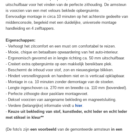
uitschuifbaar voor het vinden van de perfecte zithouding. De armsteun
is voorzien van een met velours beklede opbergruimte.
Eenvoudige montage in circa 10 minuten op het achterste gedeelte van
middenconsole, begeleid met een duidelijke, universele montage
handleiding en 4 zelftappers.
Eigenschappen:
- Verhoogt het zitcomfort en een must om comfortabel te reizen.
- Mooie, chique en betaalbare opwaardering van het auto-interieur.
- Ergonomisch gevormd en in lengte richting ca. 50 mm uitschuifbaar.
- Creëert extra opbergruimte op een makkelijk bereikbare plek.
- Beschermt de inhoud voor stof, zon en nieuwsgierige blikken.
- Hindert versnellingspook en handrem niet en is verticaal opklapbaar.
- Montage in ca. 10 minuten zonder demontage van de stoelen.
- Lengte ingeschoven ca. 270 mm en breedte ca. 110 mm (bovendeel).
- Perfecte zithoogte door pasklare montagevoet.
- Deksel voorzien van aangename bekleding en magneetsluiting.
- Verdere (belangrijke) informatie vindt u
hier
.
-
Keuze uit bekleding van stof, kunstleder, echt leder en echt leder
met stiksel in kleur**
(De foto's zijn
een voorbeeld
van de gemonteerde armsteun
in een