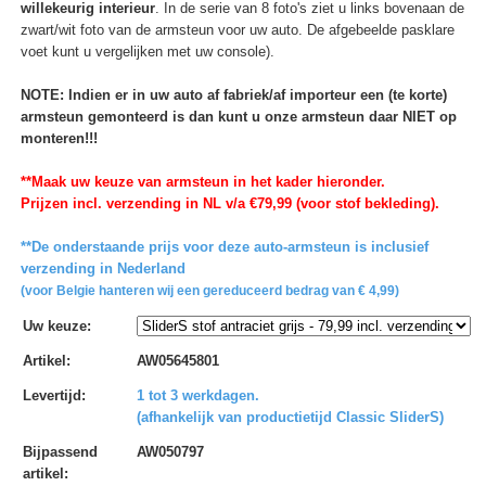
willekeurig interieur
. In de serie van 8 foto's ziet u links bovenaan de
zwart/wit foto van de armsteun voor uw auto. De afgebeelde pasklare
voet kunt u vergelijken met uw console).
NOTE: Indien er in uw auto af fabriek/af importeur een (te korte)
armsteun gemonteerd is dan kunt u onze armsteun daar NIET op
monteren!!!
**Maak uw keuze van armsteun in het kader hieronder.
Prijzen incl. verzending in NL v/a €79,99 (voor stof bekleding).
**De onderstaande prijs voor deze auto-armsteun is inclusief
verzending in Nederland
(voor Belgie hanteren wij een gereduceerd bedrag van € 4,99)
Uw keuze
:
Artikel
:
AW05645801
Levertijd
:
1 tot 3 werkdagen.
(afhankelijk van productietijd Classic SliderS)
Bijpassend
AW050797
artikel
: