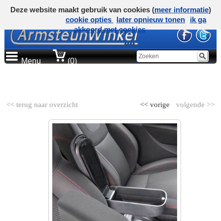
Deze website maakt gebruik van cookies (
meer informatie
)
cookie opties
later opnieuw tonen
ik ga
akkoord met cookies
Menu
(0)
AUTOMERK
<< terug naar overzicht
<< vorige
volgende >>