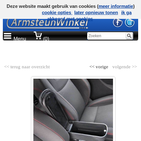
Deze website maakt gebruik van cookies (
meer informatie
)
cookie opties
later opnieuw tonen
ik ga
akkoord met cookies
Menu
(0)
AUTOMERK
<< terug naar overzicht
<< vorige
volgende >>