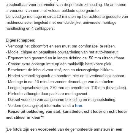
uitschuifbaar voor het vinden van de perfecte zithouding. De armsteun
is voorzien van een met velours beklede opbergruimte.
Eenvoudige montage in circa 10 minuten op het achterste gedeelte van
middenconsole, begeleid met een duidelijke, universele montage
handleiding en 4 zelftappers.
Eigenschappen:
- Verhoogt het zitcomfort en een must om comfortabel te reizen.
- Mooie, chique en betaalbare opwaardering van het auto-interieur.
- Ergonomisch gevormd en in lengte richting ca. 50 mm uitschuifbaar.
- Creëert extra opbergruimte op een makkelijk bereikbare plek.
- Beschermt de inhoud voor stof, zon en nieuwsgierige blikken.
- Hindert versnellingspook en handrem niet en is verticaal opklapbaar.
- Montage in ca. 10 minuten zonder demontage van de stoelen.
- Lengte ingeschoven ca. 270 mm en breedte ca. 110 mm (bovendeel).
- Perfecte zithoogte door pasklare montagevoet.
- Deksel voorzien van aangename bekleding en magneetsluiting.
- Verdere (belangrijke) informatie vindt u
hier
.
-
Keuze uit bekleding van stof, kunstleder, echt leder en echt leder
met stiksel in kleur**
(De foto's zijn
een voorbeeld
van de gemonteerde armsteun
in een