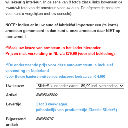
willekeurig interieur
. In de serie van 8 foto's ziet u links bovenaan de
zwart/wit foto van de armsteun voor uw auto. De afgebeelde pasklare
voet kunt u vergelijken met uw console).
NOTE: Indien er in uw auto af fabriek/af importeur een (te korte)
armsteun gemonteerd is dan kunt u onze armsteun daar NIET op
monteren!!!
**Maak uw keuze van armsteun in het kader hieronder.
Prijzen incl. verzending in NL v/a €79,99 (voor stof bekleding).
**De onderstaande prijs voor deze auto-armsteun is inclusief
verzending in Nederland
(voor Belgie hanteren wij een gereduceerd bedrag van € 4,99)
Uw keuze
:
Artikel
:
AW05645802
Levertijd
:
1 tot 3 werkdagen.
(afhankelijk van productietijd Classic SliderS)
Bijpassend
AW050797
artikel
: