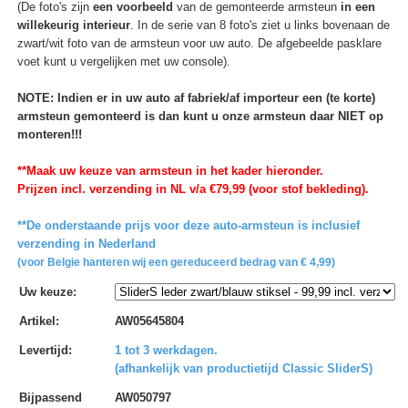
(De foto's zijn
een voorbeeld
van de gemonteerde armsteun
in een
willekeurig interieur
. In de serie van 8 foto's ziet u links bovenaan de
zwart/wit foto van de armsteun voor uw auto. De afgebeelde pasklare
voet kunt u vergelijken met uw console).
NOTE: Indien er in uw auto af fabriek/af importeur een (te korte)
armsteun gemonteerd is dan kunt u onze armsteun daar NIET op
monteren!!!
**Maak uw keuze van armsteun in het kader hieronder.
Prijzen incl. verzending in NL v/a €79,99 (voor stof bekleding).
**De onderstaande prijs voor deze auto-armsteun is inclusief
verzending in Nederland
(voor Belgie hanteren wij een gereduceerd bedrag van € 4,99)
Uw keuze
:
Artikel
:
AW05645804
Levertijd
:
1 tot 3 werkdagen.
(afhankelijk van productietijd Classic SliderS)
Bijpassend
AW050797