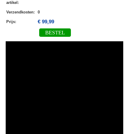
artikel
:
Verzendkosten
:
0
€ 99,99
Prijs:
BESTEL