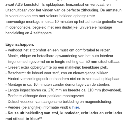
zwart ABS kunststof. Is opklapbaar, horizontaal en verticaal, en
uitschuifbaar voor het vinden van de perfecte zithouding. De armsteun
is voorzien van een met velours beklede opbergruimte.
Eenvoudige montage in circa 10 minuten op het achterste gedeelte van
middenconsole, begeleid met een duidelijke, universele montage
handleiding en 4 zelftappers.
Eigenschappen:
- Verhoogt het zitcomfort en een must om comfortabel te reizen.
- Mooie, chique en betaalbare opwaardering van het auto-interieur.
- Ergonomisch gevormd en in lengte richting ca. 50 mm uitschuifbaar.
- Creëert extra opbergruimte op een makkelijk bereikbare plek.
- Beschermt de inhoud voor stof, zon en nieuwsgierige blikken.
- Hindert versnellingspook en handrem niet en is verticaal opklapbaar.
- Montage in ca. 10 minuten zonder demontage van de stoelen.
- Lengte ingeschoven ca. 270 mm en breedte ca. 110 mm (bovendeel).
- Perfecte zithoogte door pasklare montagevoet.
- Deksel voorzien van aangename bekleding en magneetsluiting.
- Verdere (belangrijke) informatie vindt u
hier
.
-
Keuze uit bekleding van stof, kunstleder, echt leder en echt leder
met stiksel in kleur**