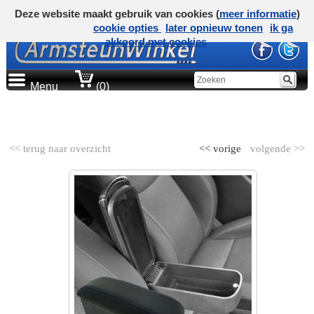
Deze website maakt gebruik van cookies (
meer informatie
)
cookie opties
later opnieuw tonen
ik ga
akkoord met cookies
Menu
(0)
AUTOMERK
<< terug naar overzicht
<< vorige
volgende >>