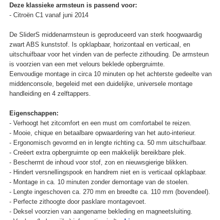
Deze klassieke armsteun is passend voor:
- Citroën C1 vanaf juni 2014
De SliderS middenarmsteun is geproduceerd van sterk hoogwaardig
zwart ABS kunststof. Is opklapbaar, horizontaal en verticaal, en
uitschuifbaar voor het vinden van de perfecte zithouding. De armsteun
is voorzien van een met velours beklede opbergruimte.
Eenvoudige montage in circa 10 minuten op het achterste gedeelte van
middenconsole, begeleid met een duidelijke, universele montage
handleiding en 4 zelftappers.
Eigenschappen:
- Verhoogt het zitcomfort en een must om comfortabel te reizen.
- Mooie, chique en betaalbare opwaardering van het auto-interieur.
- Ergonomisch gevormd en in lengte richting ca. 50 mm uitschuifbaar.
- Creëert extra opbergruimte op een makkelijk bereikbare plek.
- Beschermt de inhoud voor stof, zon en nieuwsgierige blikken.
- Hindert versnellingspook en handrem niet en is verticaal opklapbaar.
- Montage in ca. 10 minuten zonder demontage van de stoelen.
- Lengte ingeschoven ca. 270 mm en breedte ca. 110 mm (bovendeel).
- Perfecte zithoogte door pasklare montagevoet.
- Deksel voorzien van aangename bekleding en magneetsluiting.