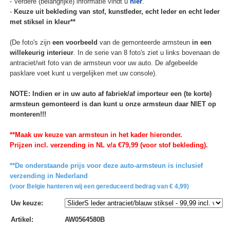
- Verdere (belangrijke) informatie vindt u
hier
.
-
Keuze uit bekleding van stof, kunstleder, echt leder en echt leder
met stiksel in kleur**
(De foto's zijn
een voorbeeld
van de gemonteerde armsteun
in een
willekeurig interieur
. In de serie van 8 foto's ziet u links bovenaan de
antraciet/wit foto van de armsteun voor uw auto. De afgebeelde
pasklare voet kunt u vergelijken met uw console).
NOTE: Indien er in uw auto af fabriek/af importeur een (te korte)
armsteun gemonteerd is dan kunt u onze armsteun daar NIET op
monteren!!!
**Maak uw keuze van armsteun in het kader hieronder.
Prijzen incl. verzending in NL v/a €79,99 (voor stof bekleding).
**De onderstaande prijs voor deze auto-armsteun is inclusief
verzending in Nederland
(voor Belgie hanteren wij een gereduceerd bedrag van € 4,99)
Uw keuze
:
Artikel
:
AW0564580B