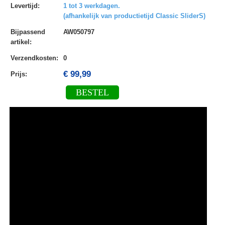
Levertijd
:
1 tot 3 werkdagen.
(afhankelijk van productietijd Classic SliderS)
Bijpassend
AW050797
artikel
:
Verzendkosten
:
0
€ 99,99
Prijs:
BESTEL