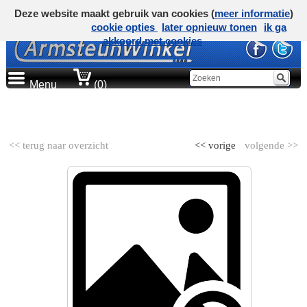
Deze website maakt gebruik van cookies (
meer informatie
)
cookie opties
later opnieuw tonen
ik ga
akkoord met cookies
Menu
(0)
AUTOMERK
<< terug naar overzicht
<< vorige
volgende >>