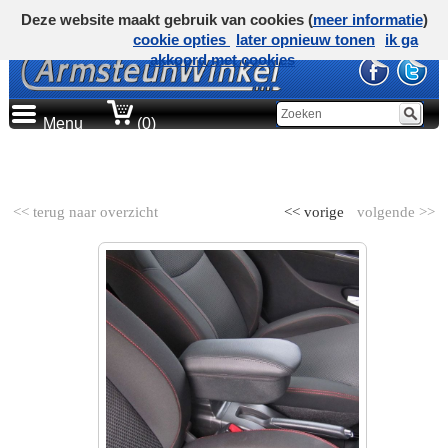
Deze website maakt gebruik van cookies (
meer informatie
)
cookie opties
later opnieuw tonen
ik ga
akkoord met cookies
Menu
(0)
AUTOMERK
<< terug naar overzicht
<< vorige
volgende >>