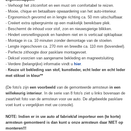
- Verhoogt het zitcomfort en een must om comfortabel te reizen.
- Mooie, chique en betaalbare opwaardering van het auto-interieur.
- Ergonomisch gevormd en in lengte richting ca. 50 mm uitschuifbaar.
- Creëert extra opbergruimte op een makkelijk bereikbare plek.
- Beschermt de inhoud voor stof, zon en nieuwsgierige blikken.
- Hindert versnellingspook en handrem niet en is verticaal opklapbaar.
- Montage in ca. 10 minuten zonder demontage van de stoelen.
- Lengte ingeschoven ca. 270 mm en breedte ca. 110 mm (bovendeel).
- Perfecte zithoogte door pasklare montagevoet.
- Deksel voorzien van aangename bekleding en magneetsluiting.
- Verdere (belangrijke) informatie vindt u
hier
.
-
Keuze uit bekleding van stof, kunstleder, echt leder en echt leder
met stiksel in kleur**
(De foto's zijn
een voorbeeld
van de gemonteerde armsteun
in een
willekeurig interieur
. In de serie van 8 foto's ziet u links bovenaan de
zwart/wit foto van de armsteun voor uw auto. De afgebeelde pasklare
voet kunt u vergelijken met uw console).
NOTE: Indien er in uw auto af fabriek/af importeur een (te korte)
armsteun gemonteerd is dan kunt u onze armsteun daar NIET op
monteren!!!