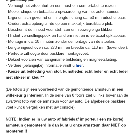
- Verhoogt het zitcomfort en een must om comfortabel te reizen.
- Mooie, chique en betaalbare opwaardering van het auto-interieur.
- Ergonomisch gevormd en in lengte richting ca. 50 mm uitschuifbaar.
- Creëert extra opbergruimte op een makkelijk bereikbare plek.
- Beschermt de inhoud voor stof, zon en nieuwsgierige blikken.
- Hindert versnellingspook en handrem niet en is verticaal opklapbaar.
- Montage in ca. 10 minuten zonder demontage van de stoelen.
- Lengte ingeschoven ca. 270 mm en breedte ca. 110 mm (bovendeel).
- Perfecte zithoogte door pasklare montagevoet.
- Deksel voorzien van aangename bekleding en magneetsluiting.
- Verdere (belangrijke) informatie vindt u
hier
.
-
Keuze uit bekleding van stof, kunstleder, echt leder en echt leder
met stiksel in kleur**
(De foto's zijn
een voorbeeld
van de gemonteerde armsteun
in een
willekeurig interieur
. In de serie van 8 foto's ziet u links bovenaan de
zwart/wit foto van de armsteun voor uw auto. De afgebeelde pasklare
voet kunt u vergelijken met uw console).
NOTE: Indien er in uw auto af fabriek/af importeur een (te korte)
armsteun gemonteerd is dan kunt u onze armsteun daar NIET op
monteren!!!