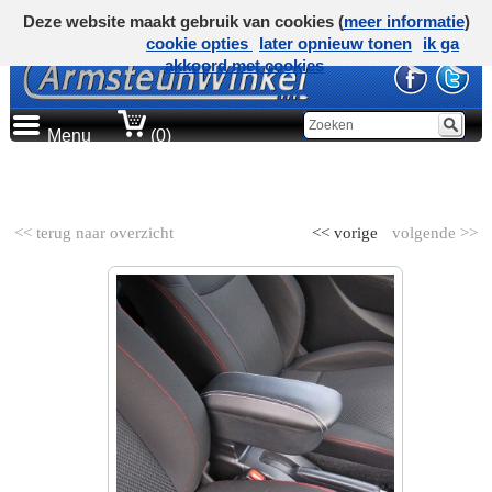
Deze website maakt gebruik van cookies (
meer informatie
)
cookie opties
later opnieuw tonen
ik ga
akkoord met cookies
Menu
(0)
AUTOMERK
<< terug naar overzicht
<< vorige
volgende >>