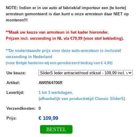
NOTE: Indien er in uw auto af fabriek/af importeur een (te korte)
armsteun gemonteerd is dan kunt u onze armsteun daar NIET op
monteren!!!
**Maak uw keuze van armsteun in het kader hieronder.
Prijzen incl. verzending in NL v/a €79,99 (voor stof bekleding).
**De onderstaande prijs voor deze auto-armsteun is inclusief
verzending in Nederland
(voor Belgie hanteren wij een gereduceerd bedrag van € 4,99)
Uw keuze
:
Artikel
:
AW0564706R
Levertijd
:
1 tot 3 werkdagen.
(afhankelijk van productietijd Classic SliderS)
Verzendkosten
:
0
€ 109,99
Prijs:
BESTEL