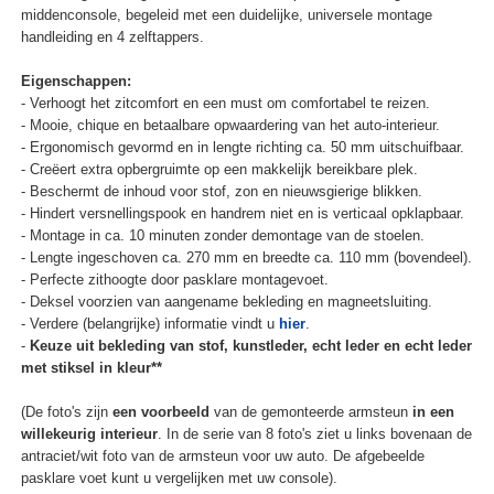
middenconsole, begeleid met een duidelijke, universele montage
handleiding en 4 zelftappers.
Eigenschappen:
- Verhoogt het zitcomfort en een must om comfortabel te reizen.
- Mooie, chique en betaalbare opwaardering van het auto-interieur.
- Ergonomisch gevormd en in lengte richting ca. 50 mm uitschuifbaar.
- Creëert extra opbergruimte op een makkelijk bereikbare plek.
- Beschermt de inhoud voor stof, zon en nieuwsgierige blikken.
- Hindert versnellingspook en handrem niet en is verticaal opklapbaar.
- Montage in ca. 10 minuten zonder demontage van de stoelen.
- Lengte ingeschoven ca. 270 mm en breedte ca. 110 mm (bovendeel).
- Perfecte zithoogte door pasklare montagevoet.
- Deksel voorzien van aangename bekleding en magneetsluiting.
- Verdere (belangrijke) informatie vindt u
hier
.
-
Keuze uit bekleding van stof, kunstleder, echt leder en echt leder
met stiksel in kleur**
(De foto's zijn
een voorbeeld
van de gemonteerde armsteun
in een
willekeurig interieur
. In de serie van 8 foto's ziet u links bovenaan de
antraciet/wit foto van de armsteun voor uw auto. De afgebeelde
pasklare voet kunt u vergelijken met uw console).