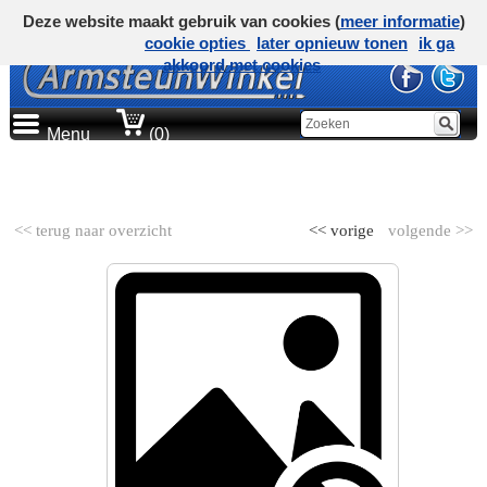
Deze website maakt gebruik van cookies (
meer informatie
)
cookie opties
later opnieuw tonen
ik ga
akkoord met cookies
Menu
(0)
AUTOMERK
<< terug naar overzicht
<< vorige
volgende >>