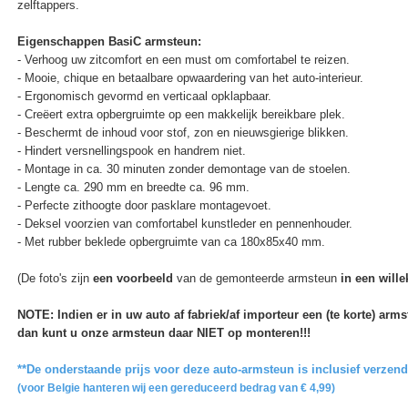
zelftappers.
Eigenschappen BasiC armsteun:
- Verhoog uw zitcomfort en een must om comfortabel te reizen.
- Mooie, chique en betaalbare opwaardering van het auto-interieur.
- Ergonomisch gevormd en verticaal opklapbaar.
- Creëert extra opbergruimte op een makkelijk bereikbare plek.
- Beschermt de inhoud voor stof, zon en nieuwsgierige blikken.
- Hindert versnellingspook en handrem niet.
- Montage in ca. 30 minuten zonder demontage van de stoelen.
- Lengte ca. 290 mm en breedte ca. 96 mm.
- Perfecte zithoogte door pasklare montagevoet.
- Deksel voorzien van comfortabel kunstleder en pennenhouder.
- Met rubber beklede opbergruimte van ca 180x85x40 mm.
(De foto's zijn
een voorbeeld
van de gemonteerde armsteun
in een wille
NOTE: Indien er in uw auto af fabriek/af importeur een (te korte) ar
dan kunt u onze armsteun daar NIET op monteren!!!
**De onderstaande prijs voor deze auto-armsteun is inclusief verzen
(voor Belgie hanteren wij een gereduceerd bedrag van € 4,99)