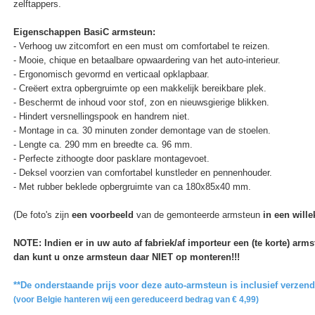
zelftappers.
Eigenschappen BasiC armsteun:
- Verhoog uw zitcomfort en een must om comfortabel te reizen.
- Mooie, chique en betaalbare opwaardering van het auto-interieur.
- Ergonomisch gevormd en verticaal opklapbaar.
- Creëert extra opbergruimte op een makkelijk bereikbare plek.
- Beschermt de inhoud voor stof, zon en nieuwsgierige blikken.
- Hindert versnellingspook en handrem niet.
- Montage in ca. 30 minuten zonder demontage van de stoelen.
- Lengte ca. 290 mm en breedte ca. 96 mm.
- Perfecte zithoogte door pasklare montagevoet.
- Deksel voorzien van comfortabel kunstleder en pennenhouder.
- Met rubber beklede opbergruimte van ca 180x85x40 mm.
(De foto's zijn
een voorbeeld
van de gemonteerde armsteun
in een wille
NOTE: Indien er in uw auto af fabriek/af importeur een (te korte) ar
dan kunt u onze armsteun daar NIET op monteren!!!
**De onderstaande prijs voor deze auto-armsteun is inclusief verzen
(voor Belgie hanteren wij een gereduceerd bedrag van € 4,99)