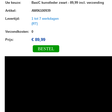
Uw keuze
:
BasiC kunstleder zwart - 89,99 incl. verzending
Artikel
:
AW06100939
Levertijd
:
1 tot 7 werkdagen
(RT)
Verzendkosten
:
0
€ 89,99
Prijs:
BESTEL