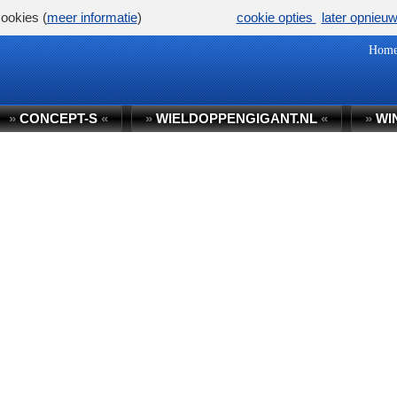
ookies (
meer informatie
)
cookie opties
later opnieu
Hom
»
CONCEPT-S
«
»
WIELDOPPENGIGANT.NL
«
»
WI