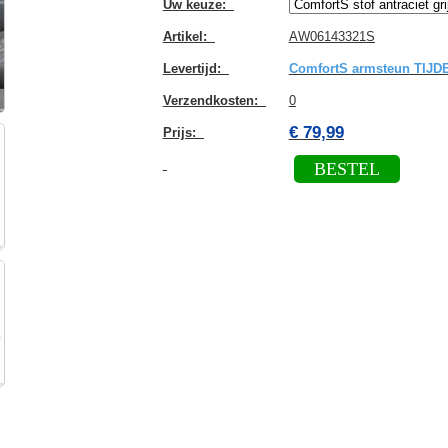
Uw keuze
:
Artikel
:
AW06143321S
Levertijd
:
ComfortS armsteun TIJ
Verzendkosten
:
0
€ 79,99
Prijs:
BESTEL