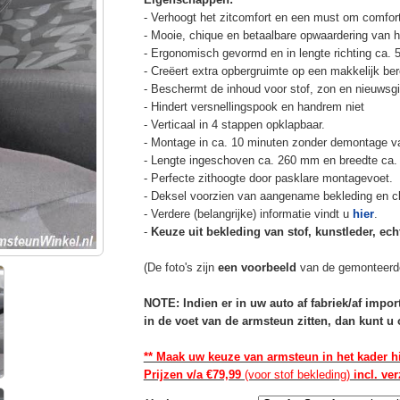
- Verhoogt het zitcomfort en een must om comfort
- Mooie, chique en betaalbare opwaardering van he
- Ergonomisch gevormd en in lengte richting ca. 
- Creëert extra opbergruimte op een makkelijk ber
- Beschermt de inhoud voor stof, zon en nieuwsgi
- Hindert versnellingspook en handrem niet
- Verticaal in 4 stappen opklapbaar.
- Montage in ca. 10 minuten zonder demontage va
- Lengte ingeschoven ca. 260 mm en breedte ca.
- Perfecte zithoogte door pasklare montagevoet.
- Deksel voorzien van aangename bekleding en cli
- Verdere (belangrijke) informatie vindt u
hier
.
-
Keuze uit bekleding van stof, kunstleder, echt
(De foto's zijn
een voorbeeld
van de gemonteerd
NOTE: Indien er in uw auto af fabriek/af impo
in de voet van de armsteun zitten, dan kunt 
** Maak uw keuze van armsteun in het kader h
Prijzen v/a €79,99
(voor stof bekleding)
incl. ve