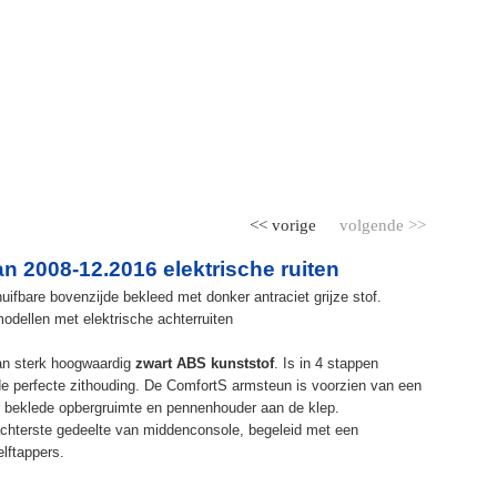
<< vorige
volgende >>
 2008-12.2016 elektrische ruiten
ifbare bovenzijde bekleed met donker antraciet grijze stof.
dellen met elektrische achterruiten
an sterk hoogwaardig
zwart ABS kunststof
. Is in 4 stappen
de perfecte zithouding. De ComfortS armsteun is voorzien van een
r beklede opbergruimte en pennenhouder aan de klep.
chterste gedeelte van middenconsole, begeleid met een
elftappers.