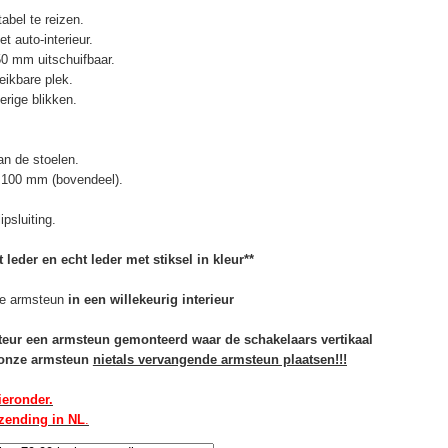
abel te reizen.
t auto-interieur.
50 mm uitschuifbaar.
eikbare plek.
erige blikken.
n de stoelen.
 100 mm (bovendeel).
psluiting.
 leder en echt leder met stiksel in kleur**
e armsteun
in een willekeurig interieur
rteur een armsteun gemonteerd waar de schakelaars vertikaal
u onze armsteun
niet
als vervangende armsteun plaatsen!!!
ieronder.
rzending in NL
.