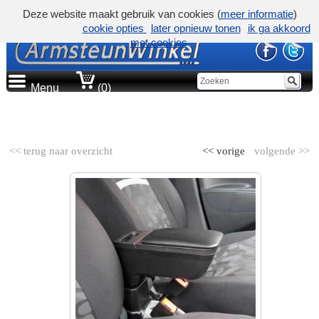
Deze website maakt gebruik van cookies (
meer informatie
)
cookie opties
later opnieuw tonen
ik ga akkoord
met cookies
Menu
(0)
AUTOMERK
<< terug naar overzicht
<< vorige
volgende >>