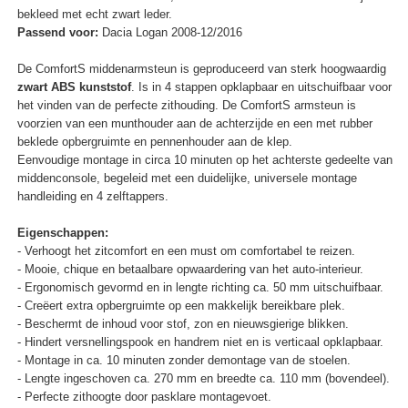
bekleed met echt zwart leder.
Passend voor:
Dacia Logan 2008-12/2016
De ComfortS middenarmsteun is geproduceerd van sterk hoogwaardig
zwart ABS kunststof
. Is in 4 stappen opklapbaar en uitschuifbaar voor
het vinden van de perfecte zithouding. De ComfortS armsteun is
voorzien van een munthouder aan de achterzijde en een met rubber
beklede opbergruimte en pennenhouder aan de klep.
Eenvoudige montage in circa 10 minuten op het achterste gedeelte van
middenconsole, begeleid met een duidelijke, universele montage
handleiding en 4 zelftappers.
Eigenschappen:
- Verhoogt het zitcomfort en een must om comfortabel te reizen.
- Mooie, chique en betaalbare opwaardering van het auto-interieur.
- Ergonomisch gevormd en in lengte richting ca. 50 mm uitschuifbaar.
- Creëert extra opbergruimte op een makkelijk bereikbare plek.
- Beschermt de inhoud voor stof, zon en nieuwsgierige blikken.
- Hindert versnellingspook en handrem niet en is verticaal opklapbaar.
- Montage in ca. 10 minuten zonder demontage van de stoelen.
- Lengte ingeschoven ca. 270 mm en breedte ca. 110 mm (bovendeel).
- Perfecte zithoogte door pasklare montagevoet.