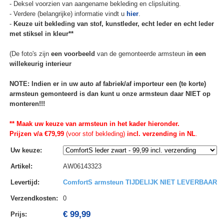
- Deksel voorzien van aangename bekleding en clipsluiting.
- Verdere (belangrijke) informatie vindt u
hier
.
-
Keuze uit bekleding van stof, kunstleder, echt leder en echt leder
met stiksel in kleur**
(De foto's zijn
een voorbeeld
van de gemonteerde armsteun
in een
willekeurig interieur
NOTE: Indien er in uw auto af fabriek/af importeur een (te korte)
armsteun gemonteerd is dan kunt u onze armsteun daar NIET op
monteren!!!
** Maak uw keuze van armsteun in het kader hieronder.
Prijzen v/a €79,99
(voor stof bekleding)
incl. verzending in NL
.
Uw keuze
:
Artikel
:
AW06143323
Levertijd
:
ComfortS armsteun TIJDELIJK NIET LEVERBAAR
Verzendkosten
:
0
€ 99,99
Prijs: