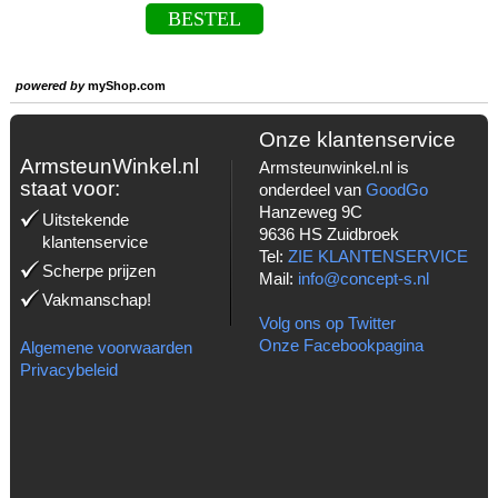
BESTEL
powered by
myShop.com
Onze klantenservice
ArmsteunWinkel.nl
Armsteunwinkel.nl is
staat voor:
onderdeel van
GoodGo
Hanzeweg 9C
Uitstekende
9636 HS Zuidbroek
klantenservice
Tel:
ZIE KLANTENSERVICE
Scherpe prijzen
Mail:
info@concept-s.nl
Vakmanschap!
Volg ons op Twitter
Onze Facebookpagina
Algemene voorwaarden
Privacybeleid