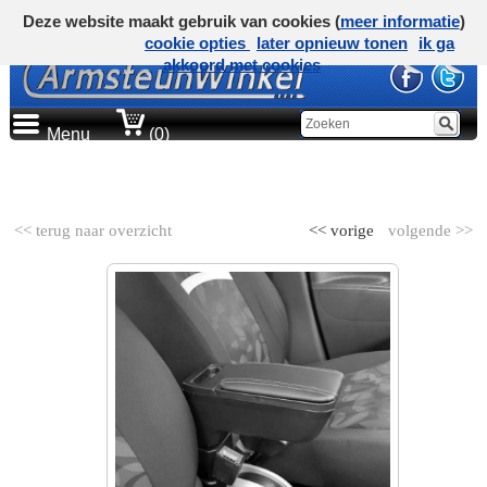
Deze website maakt gebruik van cookies (
meer informatie
)
cookie opties
later opnieuw tonen
ik ga
akkoord met cookies
Menu
(0)
AUTOMERK
<< terug naar overzicht
<< vorige
volgende >>