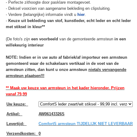
- Perfecte zithoogte door pasklare montagevoet.
- Deksel voorzien van aangename bekleding en clipsluiting.
- Verdere (belangrijke) informatie vindt u
hier
.
-
Keuze uit bekleding van stof, kunstleder, echt leder en echt leder
met stiksel in kleur**
(De foto's zijn
een voorbeeld
van de gemonteerde armsteun
in een
willekeurig interieur
NOTE: Indien er in uw auto af fabriek/af importeur een armsteun
gemonteerd waar de schakelaars vertikaal in de voet van de
armsteun zitten, dan kunt u onze armsteun
niet
als vervangende
armsteun plaatsen!!!
** Maak uw keuze van armsteun in het kader hieronder. Prijzen
vanaf 79,99
Uw keuze
:
Artikel
:
AW06143326S
Levertijd
:
ComfortS armsteun TIJDELIJK NIET LEVERBAAR
Verzendkosten
:
0