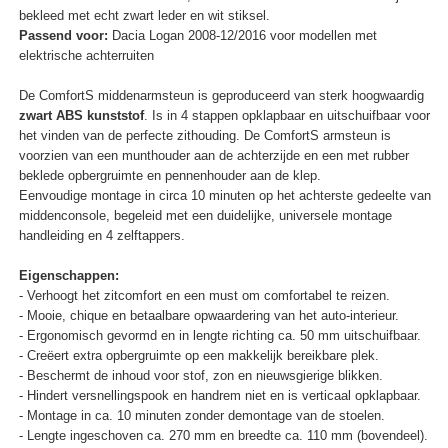
bekleed met echt zwart leder en wit stiksel.
Passend voor:
Dacia Logan 2008-12/2016 voor modellen met
elektrische achterruiten
De ComfortS middenarmsteun is geproduceerd van sterk hoogwaardig
zwart ABS kunststof
. Is in 4 stappen opklapbaar en uitschuifbaar voor
het vinden van de perfecte zithouding. De ComfortS armsteun is
voorzien van een munthouder aan de achterzijde en een met rubber
beklede opbergruimte en pennenhouder aan de klep.
Eenvoudige montage in circa 10 minuten op het achterste gedeelte van
middenconsole, begeleid met een duidelijke, universele montage
handleiding en 4 zelftappers.
Eigenschappen:
- Verhoogt het zitcomfort en een must om comfortabel te reizen.
- Mooie, chique en betaalbare opwaardering van het auto-interieur.
- Ergonomisch gevormd en in lengte richting ca. 50 mm uitschuifbaar.
- Creëert extra opbergruimte op een makkelijk bereikbare plek.
- Beschermt de inhoud voor stof, zon en nieuwsgierige blikken.
- Hindert versnellingspook en handrem niet en is verticaal opklapbaar.
- Montage in ca. 10 minuten zonder demontage van de stoelen.
- Lengte ingeschoven ca. 270 mm en breedte ca. 110 mm (bovendeel).