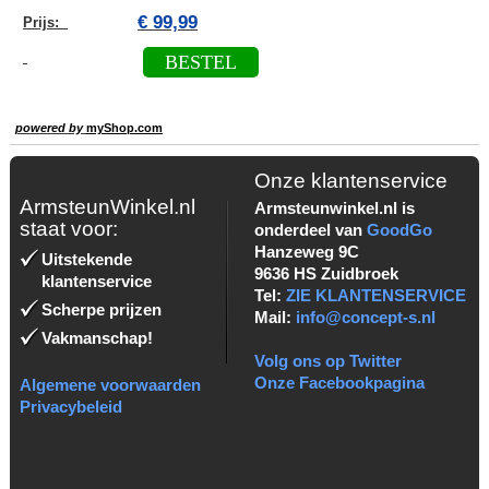
€ 99,99
Prijs:
BESTEL
powered by
myShop.com
Onze klantenservice
ArmsteunWinkel.nl
Armsteunwinkel.nl is
staat voor:
onderdeel van
GoodGo
Hanzeweg 9C
Uitstekende
9636 HS Zuidbroek
klantenservice
Tel:
ZIE KLANTENSERVICE
Scherpe prijzen
Mail:
info@concept-s.nl
Vakmanschap!
Volg ons op Twitter
Onze Facebookpagina
Algemene voorwaarden
Privacybeleid