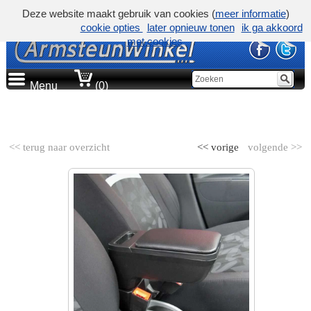
Deze website maakt gebruik van cookies (
meer informatie
)
cookie opties
later opnieuw tonen
ik ga akkoord
met cookies
Menu
(0)
AUTOMERK
<< terug naar overzicht
<< vorige
volgende >>