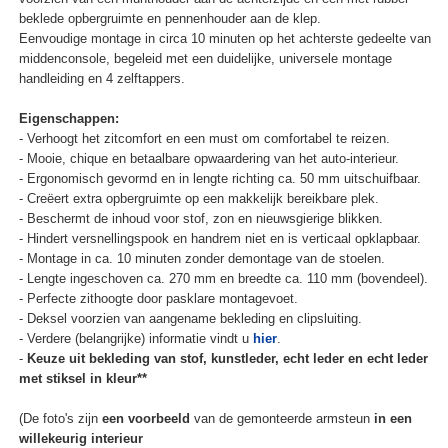
beklede opbergruimte en pennenhouder aan de klep.
Eenvoudige montage in circa 10 minuten op het achterste gedeelte van
middenconsole, begeleid met een duidelijke, universele montage
handleiding en 4 zelftappers.
Eigenschappen:
- Verhoogt het zitcomfort en een must om comfortabel te reizen.
- Mooie, chique en betaalbare opwaardering van het auto-interieur.
- Ergonomisch gevormd en in lengte richting ca. 50 mm uitschuifbaar.
- Creëert extra opbergruimte op een makkelijk bereikbare plek.
- Beschermt de inhoud voor stof, zon en nieuwsgierige blikken.
- Hindert versnellingspook en handrem niet en is verticaal opklapbaar.
- Montage in ca. 10 minuten zonder demontage van de stoelen.
- Lengte ingeschoven ca. 270 mm en breedte ca. 110 mm (bovendeel).
- Perfecte zithoogte door pasklare montagevoet.
- Deksel voorzien van aangename bekleding en clipsluiting.
- Verdere (belangrijke) informatie vindt u
hier
.
-
Keuze uit bekleding van stof, kunstleder, echt leder en echt leder
met stiksel in kleur**
(De foto's zijn
een voorbeeld
van de gemonteerde armsteun
in een
willekeurig interieur