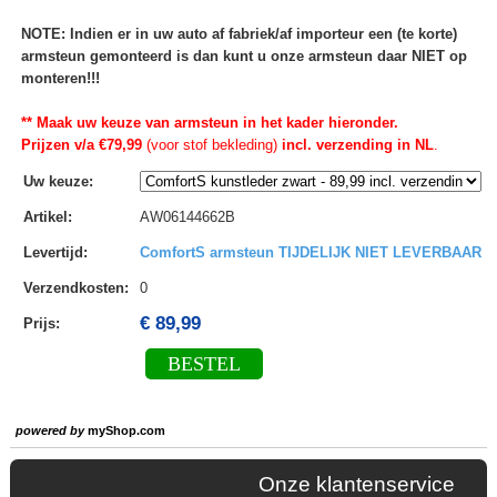
NOTE: Indien er in uw auto af fabriek/af importeur een (te korte)
armsteun gemonteerd is dan kunt u onze armsteun daar NIET op
monteren!!!
** Maak uw keuze van armsteun in het kader hieronder.
Prijzen v/a €79,99
(voor stof bekleding)
incl. verzending in NL
.
Uw keuze
:
Artikel
:
AW06144662B
Levertijd
:
ComfortS armsteun TIJDELIJK NIET LEVERBAAR
Verzendkosten
:
0
€ 89,99
Prijs:
BESTEL
powered by
myShop.com
Onze klantenservice