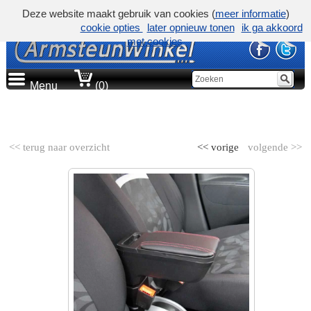
Deze website maakt gebruik van cookies (
meer informatie
)
cookie opties
later opnieuw tonen
ik ga akkoord
met cookies
Menu
(0)
AUTOMERK
<< terug naar overzicht
<< vorige
volgende >>