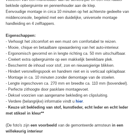
beklede opbergruimte en pennenhouder aan de klep.
Eenvoudige montage in circa 10 minuten op het achterste gedeelte van
middenconsole, begeleid met een duidelijke, universele montage
handleiding en 4 zelftappers.
Eigenschappen:
- Verhoogt het zitcomfort en een must om comfortabel te reizen.
- Mooie, chique en betaalbare opwaardering van het auto-interieur.
- Ergonomisch gevormd en in lengte richting ca. 50 mm uitschuifbaar.
- Creëert extra opbergruimte op een makkelijk bereikbare plek.
- Beschermt de inhoud voor stof, zon en nieuwsgierige blikken.
- Hindert versnellingspook en handrem niet en is verticaal opklapbaar.
- Montage in ca. 10 minuten zonder demontage van de stoelen.
- Lengte ingeschoven ca. 270 mm en breedte ca. 110 mm (bovendeel).
- Perfecte zithoogte door pasklare montagevoet.
- Deksel voorzien van aangename bekleding en clipsluiting.
- Verdere (belangrijke) informatie vindt u
hier
.
-
Keuze uit bekleding van stof, kunstleder, echt leder en echt leder
met stiksel in kleur**
(De foto's zijn
een voorbeeld
van de gemonteerde armsteun
in een
willekeurig interieur