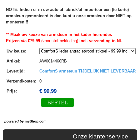
NOTE: Indien er in uw auto af fabriek/af importeur een (te korte)
armsteun gemonteerd is dan kunt u onze armsteun daar NIET op
monteren!!!
** Maak uw keuze van armsteun in het kader hieronder.
Prijzen v/a €79,99
(voor stof bekleding)
incl. verzending in NL
.
Uw keuze
:
Artikel
:
AW0614466RB
Levertijd
:
ComfortS armsteun TIJDELIJK NIET LEVERBAAR
Verzendkosten
:
0
€ 99,99
Prijs:
BESTEL
powered by
myShop.com
Onze klantenservice