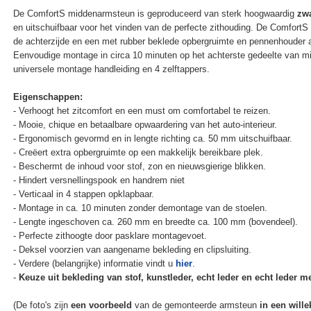
De ComfortS middenarmsteun is geproduceerd van sterk hoogwaardig
zwa
en uitschuifbaar voor het vinden van de perfecte zithouding. De Comfort
de achterzijde en een met rubber beklede opbergruimte en pennenhouder 
Eenvoudige montage in circa 10 minuten op het achterste gedeelte van mi
universele montage handleiding en 4 zelftappers.
Eigenschappen:
- Verhoogt het zitcomfort en een must om comfortabel te reizen.
- Mooie, chique en betaalbare opwaardering van het auto-interieur.
- Ergonomisch gevormd en in lengte richting ca. 50 mm uitschuifbaar.
- Creëert extra opbergruimte op een makkelijk bereikbare plek.
- Beschermt de inhoud voor stof, zon en nieuwsgierige blikken.
- Hindert versnellingspook en handrem niet
- Verticaal in 4 stappen opklapbaar.
- Montage in ca. 10 minuten zonder demontage van de stoelen.
- Lengte ingeschoven ca. 260 mm en breedte ca. 100 mm (bovendeel).
- Perfecte zithoogte door pasklare montagevoet.
- Deksel voorzien van aangename bekleding en clipsluiting.
- Verdere (belangrijke) informatie vindt u
hier
.
-
Keuze uit bekleding van stof, kunstleder, echt leder en echt leder met
(De foto's zijn
een voorbeeld
van de gemonteerde armsteun
in een wille