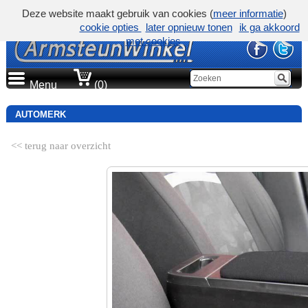
Deze website maakt gebruik van cookies (
meer informatie
)
cookie opties
later opnieuw tonen
ik ga akkoord
met cookies
Menu
(0)
AUTOMERK
<< terug naar overzicht