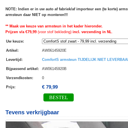
NOTE: Indien er in uw auto af fabriek/af importeur een (te korte) ar
armsteun daar NIET op monteren!!!
** Maak uw keuze van armsteun in het kader hieronder.
Prijzen v/a €79,99
(voor stof bekleding)
incl. verzending in NL
.
Uw keuze
:
Artikel
:
AW06145920E
Levertijd
:
ComfortS armsteun TIJDELIJK NIET LEVERBAA
Bijpassend artikel
:
AW06145920B
Verzendkosten
:
0
€ 79,99
Prijs:
BESTEL
Tevens verkrijgbaar