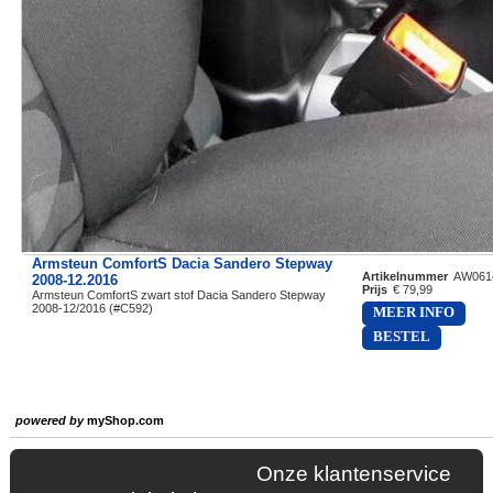
Armsteun ComfortS Dacia Sandero Stepway
Artikelnummer
AW061
2008-12.2016
Prijs
€ 79,99
Armsteun ComfortS zwart stof Dacia Sandero Stepway
2008-12/2016 (#C592)
MEER INFO
BESTEL
powered by
myShop.com
Onze klantenservice