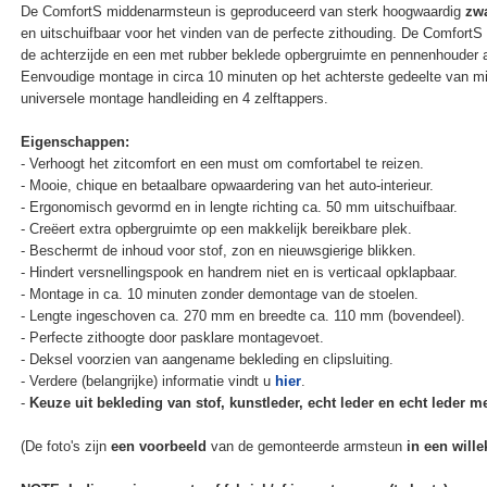
De ComfortS middenarmsteun is geproduceerd van sterk hoogwaardig
zwa
en uitschuifbaar voor het vinden van de perfecte zithouding. De Comfort
de achterzijde en een met rubber beklede opbergruimte en pennenhouder 
Eenvoudige montage in circa 10 minuten op het achterste gedeelte van mi
universele montage handleiding en 4 zelftappers.
Eigenschappen:
- Verhoogt het zitcomfort en een must om comfortabel te reizen.
- Mooie, chique en betaalbare opwaardering van het auto-interieur.
- Ergonomisch gevormd en in lengte richting ca. 50 mm uitschuifbaar.
- Creëert extra opbergruimte op een makkelijk bereikbare plek.
- Beschermt de inhoud voor stof, zon en nieuwsgierige blikken.
- Hindert versnellingspook en handrem niet en is verticaal opklapbaar.
- Montage in ca. 10 minuten zonder demontage van de stoelen.
- Lengte ingeschoven ca. 270 mm en breedte ca. 110 mm (bovendeel).
- Perfecte zithoogte door pasklare montagevoet.
- Deksel voorzien van aangename bekleding en clipsluiting.
- Verdere (belangrijke) informatie vindt u
hier
.
-
Keuze uit bekleding van stof, kunstleder, echt leder en echt leder met
(De foto's zijn
een voorbeeld
van de gemonteerde armsteun
in een wille