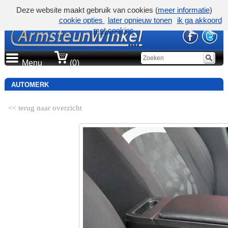
Deze website maakt gebruik van cookies (
meer informatie
)
cookie opties
later opnieuw tonen
ik ga akkoord
met cookies
Menu
(0)
AUTOMERK
<< terug naar overzicht