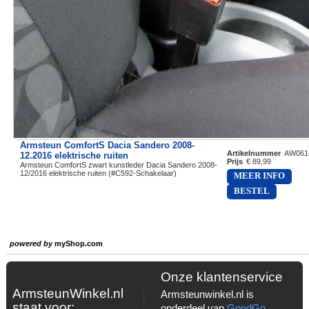
Armsteun ComfortS Dacia Sandero 2008-
Artikelnummer
AW061
12.2016 elektrische ruiten
Prijs
€ 89,99
Armsteun ComfortS zwart kunstleder Dacia Sandero 2008-
12/2016 elektrische ruiten (#C592-Schakelaar)
MEER INFO
BESTEL
powered by
myShop.com
Onze klantenservice
ArmsteunWinkel.nl
Armsteunwinkel.nl is
staat voor:
onderdeel van
GoodGo