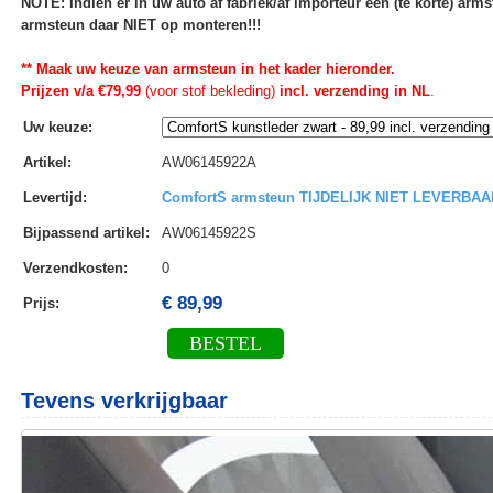
NOTE: Indien er in uw auto af fabriek/af importeur een (te korte) ar
armsteun daar NIET op monteren!!!
** Maak uw keuze van armsteun in het kader hieronder.
Prijzen v/a €79,99
(voor stof bekleding)
incl. verzending in NL
.
Uw keuze
:
Artikel
:
AW06145922A
Levertijd
:
ComfortS armsteun TIJDELIJK NIET LEVERBAA
Bijpassend artikel
:
AW06145922S
Verzendkosten
:
0
€ 89,99
Prijs:
BESTEL
Tevens verkrijgbaar