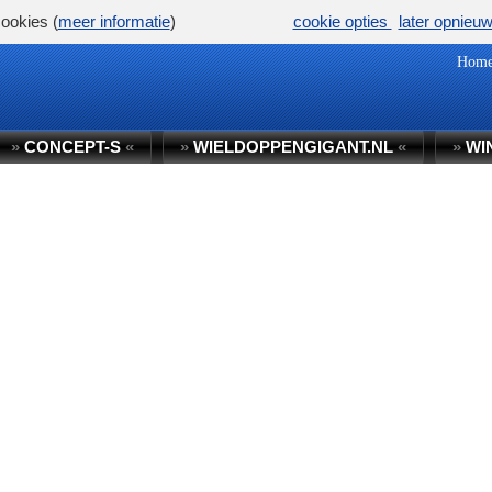
ookies (
meer informatie
)
cookie opties
later opnieu
Hom
»
CONCEPT-S
«
»
WIELDOPPENGIGANT.NL
«
»
WI