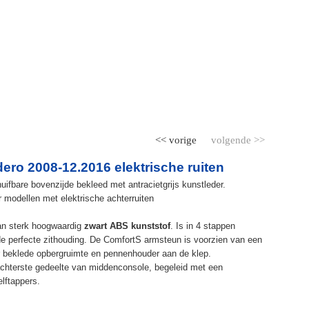
<< vorige
volgende >>
ro 2008-12.2016 elektrische ruiten
ifbare bovenzijde bekleed met antracietgrijs kunstleder.
modellen met elektrische achterruiten
an sterk hoogwaardig
zwart ABS kunststof
. Is in 4 stappen
de perfecte zithouding. De ComfortS armsteun is voorzien van een
r beklede opbergruimte en pennenhouder aan de klep.
chterste gedeelte van middenconsole, begeleid met een
elftappers.