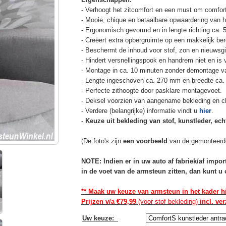
- Verhoogt het zitcomfort en een must om comfort
- Mooie, chique en betaalbare opwaardering van he
- Ergonomisch gevormd en in lengte richting ca. 
- Creëert extra opbergruimte op een makkelijk ber
- Beschermt de inhoud voor stof, zon en nieuwsgi
- Hindert versnellingspook en handrem niet en is v
- Montage in ca. 10 minuten zonder demontage va
- Lengte ingeschoven ca. 270 mm en breedte ca.
- Perfecte zithoogte door pasklare montagevoet.
- Deksel voorzien van aangename bekleding en cli
- Verdere (belangrijke) informatie vindt u
hier
.
-
Keuze uit bekleding van stof, kunstleder, echt
(De foto's zijn
een voorbeeld
van de gemonteerd
NOTE: Indien er in uw auto af fabriek/af impo
in de voet van de armsteun zitten, dan kunt 
** Maak uw keuze van armsteun in het kader h
Prijzen v/a €79,99
(voor stof bekleding)
incl. ve
Uw keuze
: