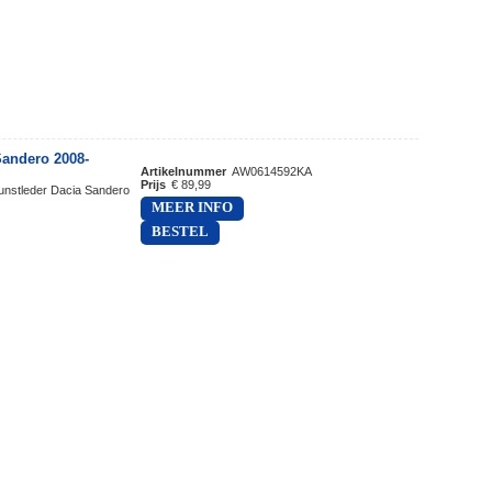
andero 2008-
Artikelnummer
AW0614592KA
Prijs
€ 89,99
kunstleder Dacia Sandero
MEER INFO
BESTEL