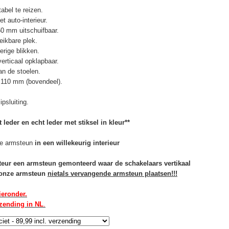
abel te reizen.
t auto-interieur.
50 mm uitschuifbaar.
eikbare plek.
erige blikken.
erticaal opklapbaar.
n de stoelen.
 110 mm (bovendeel).
psluiting.
 leder en echt leder met stiksel in kleur**
e armsteun
in een willekeurig interieur
rteur een armsteun gemonteerd waar de schakelaars vertikaal
u onze armsteun
niet
als vervangende armsteun plaatsen!!!
ieronder.
rzending in NL
.