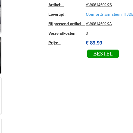
Artikel
:
AW0614592KS
Levertijd
:
ComfortS armsteun TIJ
Bijpassend artikel
:
AW0614592KA
Verzendkosten
:
0
€ 89,99
Prijs:
BESTEL