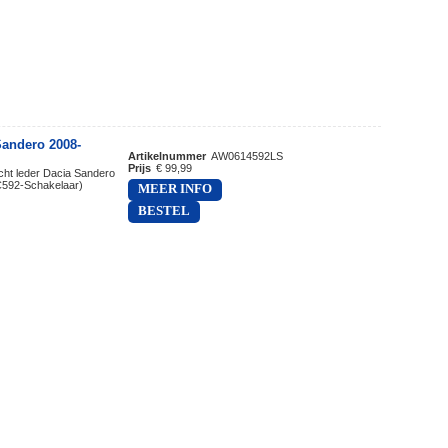
andero 2008-
Artikelnummer
AW0614592LS
Prijs
€ 99,99
cht leder Dacia Sandero
#C592-Schakelaar)
MEER INFO
BESTEL