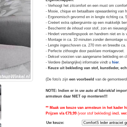
- Verhoogt het zitcomfort en een must om comfort
- Mooie, chique en betaalbare opwaardering van he
- Ergonomisch gevormd en in lengte richting ca. 
- Creëert extra opbergruimte op een makkelijk ber
- Beschermt de inhoud voor stof, zon en nieuwsgi
- Hindert versnellingspook en handrem niet en is v
- Montage in ca. 10 minuten zonder demontage va
- Lengte ingeschoven ca. 270 mm en breedte ca.
- Perfecte zithoogte door pasklare montagevoet.
- Deksel voorzien van aangename bekleding en cli
- Verdere (belangrijke) informatie vindt u
hier
.
-
Keuze uit bekleding van stof, kunstleder, echt
(De foto's zijn
een voorbeeld
van de gemonteerd
NOTE: Indien er in uw auto af fabriek/af impo
armsteun daar NIET op monteren!!!
** Maak uw keuze van armsteun in het kader h
Prijzen v/a €79,99
(voor stof bekleding)
incl. ve
Uw keuze
: