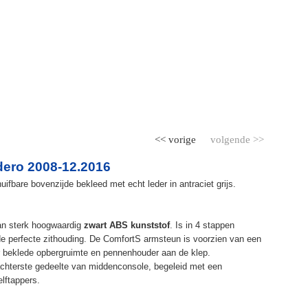
<< vorige
volgende >>
ero 2008-12.2016
fbare bovenzijde bekleed met echt leder in antraciet grijs.
an sterk hoogwaardig
zwart ABS kunststof
. Is in 4 stappen
de perfecte zithouding. De ComfortS armsteun is voorzien van een
r beklede opbergruimte en pennenhouder aan de klep.
chterste gedeelte van middenconsole, begeleid met een
elftappers.