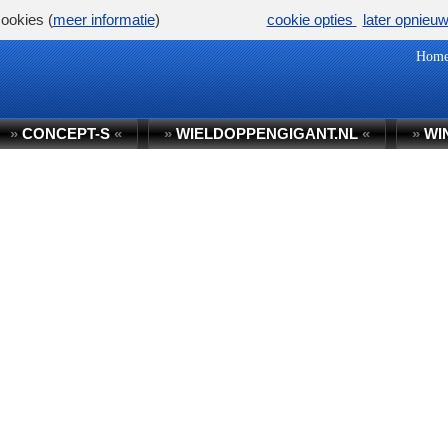
ookies (
meer informatie
)
cookie opties
later opnieu
Hom
»
CONCEPT-S
«
»
WIELDOPPENGIGANT.NL
«
»
WI