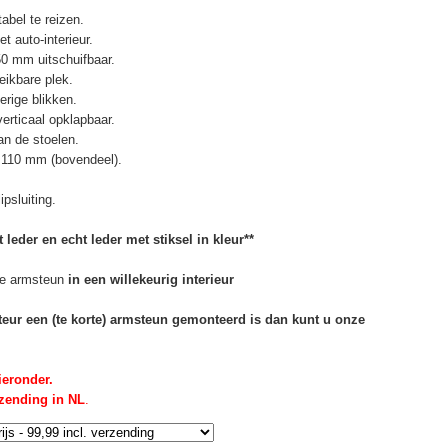
abel te reizen.
t auto-interieur.
50 mm uitschuifbaar.
eikbare plek.
erige blikken.
erticaal opklapbaar.
n de stoelen.
 110 mm (bovendeel).
psluiting.
 leder en echt leder met stiksel in kleur**
e armsteun
in een willekeurig interieur
rteur een (te korte) armsteun gemonteerd is dan kunt u onze
ieronder.
rzending in NL
.