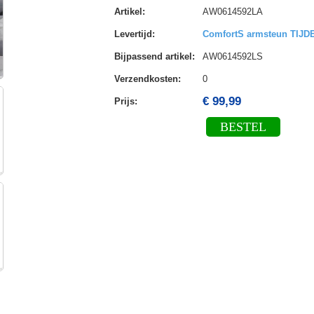
Artikel
:
AW0614592LA
Levertijd
:
ComfortS armsteun TIJ
Bijpassend artikel
:
AW0614592LS
Verzendkosten
:
0
€ 99,99
Prijs:
BESTEL