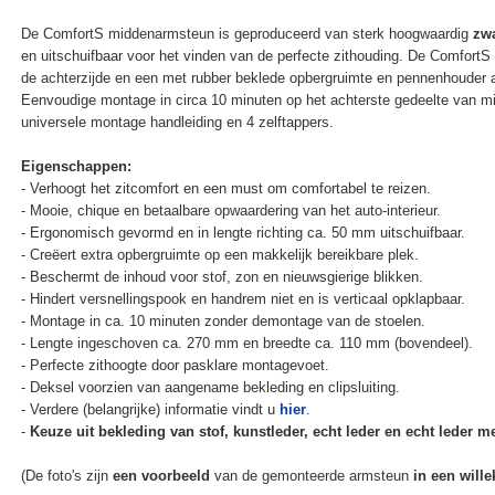
De ComfortS middenarmsteun is geproduceerd van sterk hoogwaardig
zwa
en uitschuifbaar voor het vinden van de perfecte zithouding. De Comfort
de achterzijde en een met rubber beklede opbergruimte en pennenhouder 
Eenvoudige montage in circa 10 minuten op het achterste gedeelte van mi
universele montage handleiding en 4 zelftappers.
Eigenschappen:
- Verhoogt het zitcomfort en een must om comfortabel te reizen.
- Mooie, chique en betaalbare opwaardering van het auto-interieur.
- Ergonomisch gevormd en in lengte richting ca. 50 mm uitschuifbaar.
- Creëert extra opbergruimte op een makkelijk bereikbare plek.
- Beschermt de inhoud voor stof, zon en nieuwsgierige blikken.
- Hindert versnellingspook en handrem niet en is verticaal opklapbaar.
- Montage in ca. 10 minuten zonder demontage van de stoelen.
- Lengte ingeschoven ca. 270 mm en breedte ca. 110 mm (bovendeel).
- Perfecte zithoogte door pasklare montagevoet.
- Deksel voorzien van aangename bekleding en clipsluiting.
- Verdere (belangrijke) informatie vindt u
hier
.
-
Keuze uit bekleding van stof, kunstleder, echt leder en echt leder met
(De foto's zijn
een voorbeeld
van de gemonteerde armsteun
in een wille