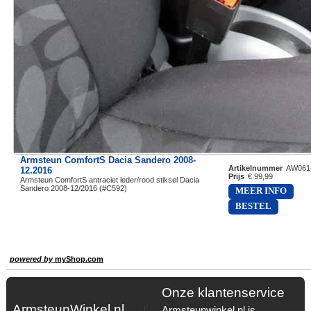
Armsteun ComfortS Dacia Sandero 2008-
Artikelnummer
AW061
12.2016
Prijs
€ 99,99
Armsteun ComfortS antraciet leder/rood stiksel Dacia
Sandero 2008-12/2016 (#C592)
MEER INFO
BESTEL
powered by
myShop.com
Onze klantenservice
ArmsteunWinkel.nl
Armsteunwinkel.nl is