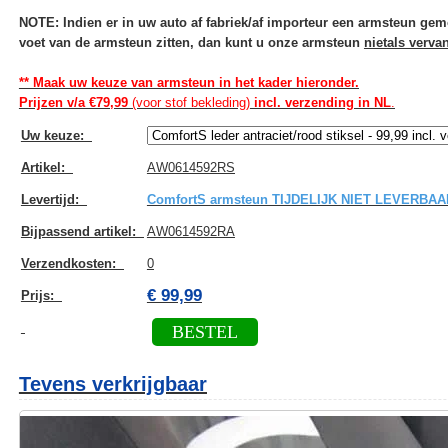
NOTE: Indien er in uw auto af fabriek/af importeur een armsteun gem
voet van de armsteun zitten, dan kunt u onze armsteun
niet
als verva
** Maak uw keuze van armsteun in het kader hieronder.
Prijzen v/a €79,99
(voor stof bekleding)
incl. verzending in NL
.
Uw keuze
:
Artikel
:
AW0614592RS
Levertijd
:
ComfortS armsteun TIJDELIJK NIET LEVERBAA
Bijpassend artikel
:
AW0614592RA
Verzendkosten
:
0
€ 99,99
Prijs:
BESTEL
Tevens verkrijgbaar