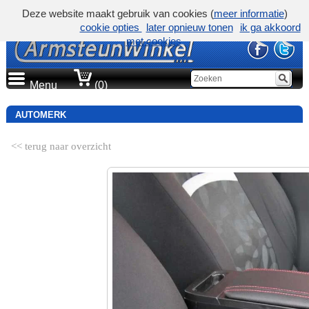
Deze website maakt gebruik van cookies (
meer informatie
)
cookie opties
later opnieuw tonen
ik ga akkoord
met cookies
Menu
(0)
AUTOMERK
<< terug naar overzicht