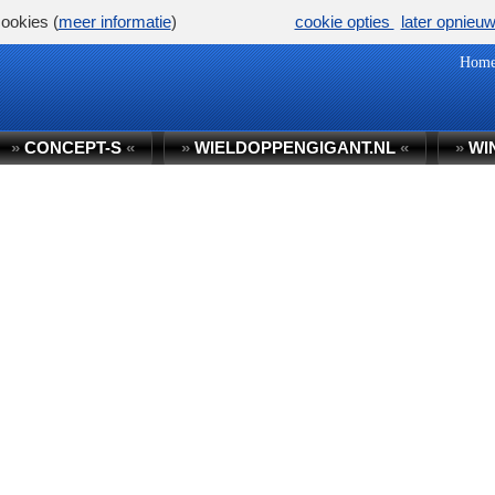
ookies (
meer informatie
)
cookie opties
later opnieu
Hom
»
CONCEPT-S
«
»
WIELDOPPENGIGANT.NL
«
»
WI