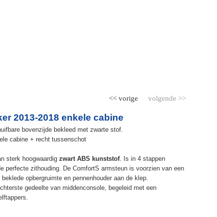
<< vorige
volgende >>
er 2013-2018 enkele cabine
uifbare bovenzijde bekleed met zwarte stof.
le cabine + recht tussenschot
an sterk hoogwaardig
zwart ABS kunststof
. Is in 4 stappen
de perfecte zithouding. De ComfortS armsteun is voorzien van een
r beklede opbergruimte en pennenhouder aan de klep.
chterste gedeelte van middenconsole, begeleid met een
elftappers.