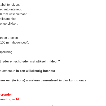
abel te reizen.
t auto-interieur.
50 mm uitschuifbaar.
eikbare plek.
erige blikken.
n de stoelen.
 100 mm (bovendeel).
psluiting.
 leder en echt leder met stiksel in kleur**
e armsteun
in een willekeurig interieur
rteur een (te korte) armsteun gemonteerd is dan kunt u onze
ieronder.
rzending in NL
.