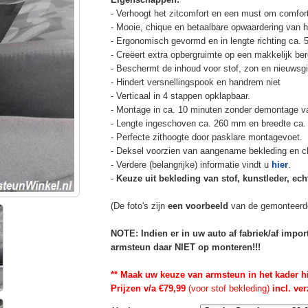
- Verhoogt het zitcomfort en een must om comfort
- Mooie, chique en betaalbare opwaardering van he
- Ergonomisch gevormd en in lengte richting ca. 
- Creëert extra opbergruimte op een makkelijk ber
- Beschermt de inhoud voor stof, zon en nieuwsgi
- Hindert versnellingspook en handrem niet
- Verticaal in 4 stappen opklapbaar.
- Montage in ca. 10 minuten zonder demontage va
- Lengte ingeschoven ca. 260 mm en breedte ca.
- Perfecte zithoogte door pasklare montagevoet.
- Deksel voorzien van aangename bekleding en cli
- Verdere (belangrijke) informatie vindt u
hier
.
-
Keuze uit bekleding van stof, kunstleder, echt
(De foto's zijn
een voorbeeld
van de gemonteerd
NOTE: Indien er in uw auto af fabriek/af impo
armsteun daar NIET op monteren!!!
** Maak uw keuze van armsteun in het kader h
Prijzen v/a €79,99
(voor stof bekleding)
incl. ve