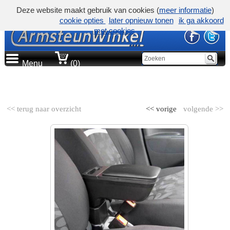
Deze website maakt gebruik van cookies (
meer informatie
)
cookie opties
later opnieuw tonen
ik ga akkoord
met cookies
Menu
(0)
AUTOMERK
<< terug naar overzicht
<< vorige
volgende >>