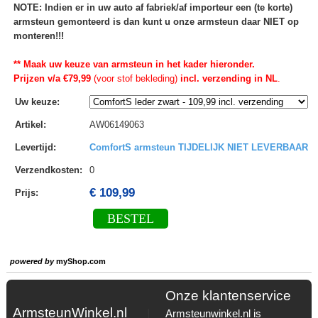
NOTE: Indien er in uw auto af fabriek/af importeur een (te korte)
armsteun gemonteerd is dan kunt u onze armsteun daar NIET op
monteren!!!
** Maak uw keuze van armsteun in het kader hieronder.
Prijzen v/a €79,99
(voor stof bekleding)
incl. verzending in NL
.
Uw keuze
:
Artikel
:
AW06149063
Levertijd
:
ComfortS armsteun TIJDELIJK NIET LEVERBAAR
Verzendkosten
:
0
€ 109,99
Prijs:
BESTEL
powered by
myShop.com
Onze klantenservice
ArmsteunWinkel.nl
Armsteunwinkel.nl is