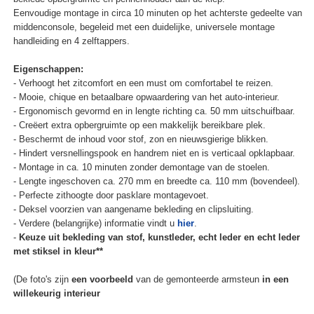
Eenvoudige montage in circa 10 minuten op het achterste gedeelte van
middenconsole, begeleid met een duidelijke, universele montage
handleiding en 4 zelftappers.
Eigenschappen:
- Verhoogt het zitcomfort en een must om comfortabel te reizen.
- Mooie, chique en betaalbare opwaardering van het auto-interieur.
- Ergonomisch gevormd en in lengte richting ca. 50 mm uitschuifbaar.
- Creëert extra opbergruimte op een makkelijk bereikbare plek.
- Beschermt de inhoud voor stof, zon en nieuwsgierige blikken.
- Hindert versnellingspook en handrem niet en is verticaal opklapbaar.
- Montage in ca. 10 minuten zonder demontage van de stoelen.
- Lengte ingeschoven ca. 270 mm en breedte ca. 110 mm (bovendeel).
- Perfecte zithoogte door pasklare montagevoet.
- Deksel voorzien van aangename bekleding en clipsluiting.
- Verdere (belangrijke) informatie vindt u
hier
.
-
Keuze uit bekleding van stof, kunstleder, echt leder en echt leder
met stiksel in kleur**
(De foto's zijn
een voorbeeld
van de gemonteerde armsteun
in een
willekeurig interieur