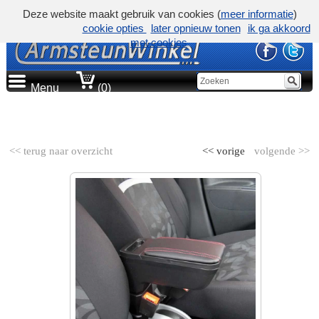
Deze website maakt gebruik van cookies (
meer informatie
)
cookie opties
later opnieuw tonen
ik ga akkoord
met cookies
Menu
(0)
AUTOMERK
<< terug naar overzicht
<< vorige
volgende >>