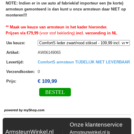
NOTE: Indien er in uw auto af fabriek/af importeur een (te korte)
armsteun gemonteerd is dan kunt u onze armsteun daar NIET op
monteren!!!
** Maak uw keuze van armsteun in het kader hieronder.
Prijzen v/a €79,99
(voor stof bekleding)
incl. verzending in NL
.
Uw keuze
:
Artikel
:
AW06149065
Levertijd
:
ComfortS armsteun TIJDELIJK NIET LEVERBAAR
Verzendkosten
:
0
€ 109,99
Prijs:
BESTEL
powered by
myShop.com
Onze klantenservice
ArmsteunWinkel.nl
Armsteunwinkel.nl is