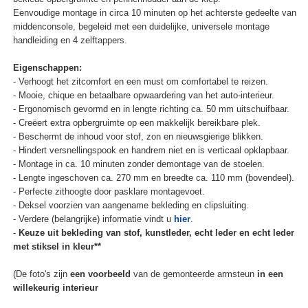
Eenvoudige montage in circa 10 minuten op het achterste gedeelte van
middenconsole, begeleid met een duidelijke, universele montage
handleiding en 4 zelftappers.
Eigenschappen:
- Verhoogt het zitcomfort en een must om comfortabel te reizen.
- Mooie, chique en betaalbare opwaardering van het auto-interieur.
- Ergonomisch gevormd en in lengte richting ca. 50 mm uitschuifbaar.
- Creëert extra opbergruimte op een makkelijk bereikbare plek.
- Beschermt de inhoud voor stof, zon en nieuwsgierige blikken.
- Hindert versnellingspook en handrem niet en is verticaal opklapbaar.
- Montage in ca. 10 minuten zonder demontage van de stoelen.
- Lengte ingeschoven ca. 270 mm en breedte ca. 110 mm (bovendeel).
- Perfecte zithoogte door pasklare montagevoet.
- Deksel voorzien van aangename bekleding en clipsluiting.
- Verdere (belangrijke) informatie vindt u
hier
.
-
Keuze uit bekleding van stof, kunstleder, echt leder en echt leder
met stiksel in kleur**
(De foto's zijn
een voorbeeld
van de gemonteerde armsteun
in een
willekeurig interieur