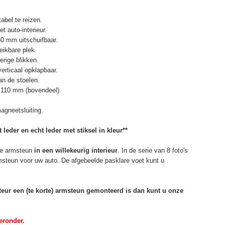
abel te reizen.
t auto-interieur.
50 mm uitschuifbaar.
eikbare plek.
erige blikken.
erticaal opklapbaar.
n de stoelen.
 110 mm (bovendeel).
agneetsluiting.
 leder en echt leder met stiksel in kleur**
e armsteun
in een willekeurig interieur
. In de serie van 8 foto's
rmsteun voor uw auto. De afgebeelde pasklare voet kunt u
rteur een (te korte) armsteun gemonteerd is dan kunt u onze
eronder.