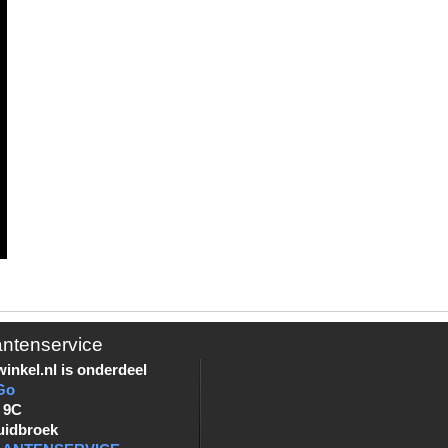
antenservice
inkel.nl is onderdeel
Go
 9C
uidbroek