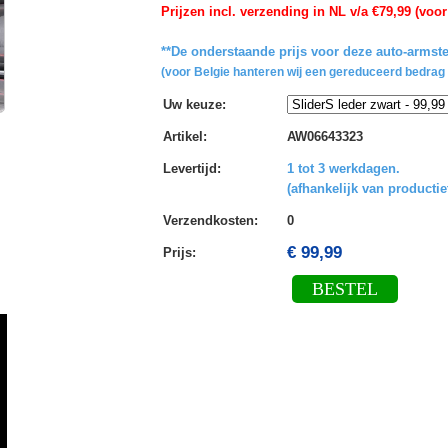
Prijzen incl. verzending in NL v/a €79,99 (voor
**De onderstaande prijs voor deze auto-armste
(voor Belgie hanteren wij een gereduceerd bedrag 
Uw keuze
:
Artikel
:
AW06643323
Levertijd
:
1 tot 3 werkdagen.
(afhankelijk van productie
Verzendkosten
:
0
€ 99,99
Prijs:
BESTEL