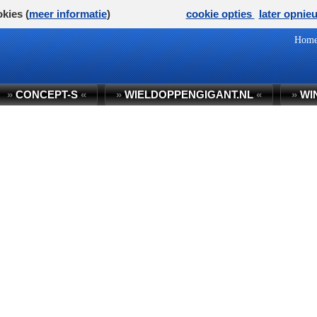
kies (
meer informatie
)
cookie opties
later opnie
Hom
»
CONCEPT-S
«
»
WIELDOPPENGIGANT.NL
«
»
WI