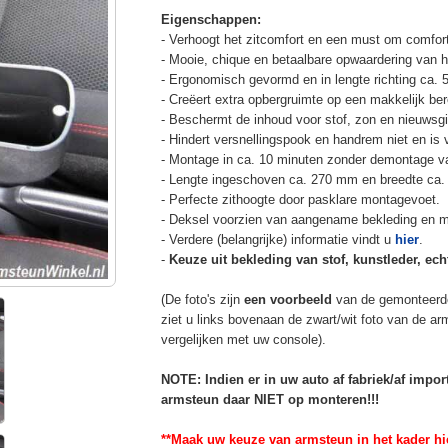
Eigenschappen:
- Verhoogt het zitcomfort en een must om comfort
- Mooie, chique en betaalbare opwaardering van he
- Ergonomisch gevormd en in lengte richting ca. 
- Creëert extra opbergruimte op een makkelijk ber
- Beschermt de inhoud voor stof, zon en nieuwsgi
- Hindert versnellingspook en handrem niet en is v
- Montage in ca. 10 minuten zonder demontage va
- Lengte ingeschoven ca. 270 mm en breedte ca.
- Perfecte zithoogte door pasklare montagevoet.
- Deksel voorzien van aangename bekleding en m
- Verdere (belangrijke) informatie vindt u
hier
.
-
Keuze uit bekleding van stof, kunstleder, echt
(De foto's zijn
een voorbeeld
van de gemonteerd
ziet u links bovenaan de zwart/wit foto van de a
vergelijken met uw console).
NOTE: Indien er in uw auto af fabriek/af impo
armsteun daar NIET op monteren!!!
**Maak uw keuze van armsteun in het kader hi