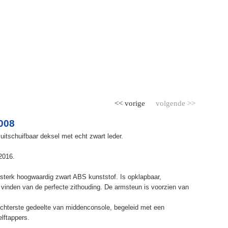
<< vorige
volgende >>
008
uitschuifbaar deksel met echt zwart leder.
2016.
terk hoogwaardig zwart ABS kunststof. Is opklapbaar,
et vinden van de perfecte zithouding. De armsteun is voorzien van
chterste gedeelte van middenconsole, begeleid met een
elftappers.