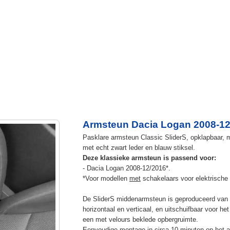
Armsteun Dacia Logan 2008-12.
Pasklare armsteun Classic SliderS, opklapbaar, m
met echt zwart leder en blauw stiksel.
Deze klassieke armsteun is passend voor:
- Dacia Logan 2008-12/2016*.
*Voor modellen
met
schakelaars voor elektrische 
De SliderS middenarmsteun is geproduceerd van s
horizontaal en verticaal, en uitschuifbaar voor h
een met velours beklede opbergruimte.
Eenvoudige montage in circa 10 minuten op het a