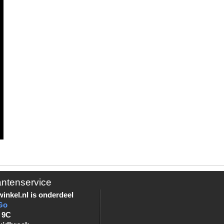
antenservice
inkel.nl is onderdeel
Go
 9C