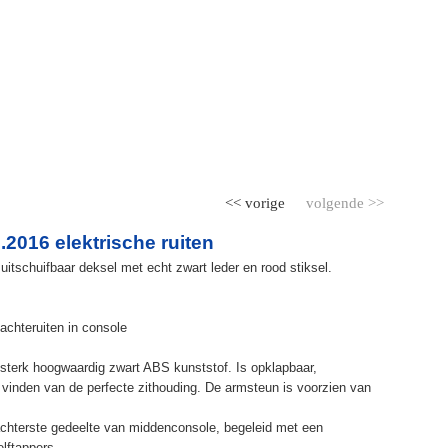
<< vorige
volgende >>
2016 elektrische ruiten
itschuifbaar deksel met echt zwart leder en rood stiksel.
achteruiten in console
terk hoogwaardig zwart ABS kunststof. Is opklapbaar,
et vinden van de perfecte zithouding. De armsteun is voorzien van
chterste gedeelte van middenconsole, begeleid met een
elftappers.