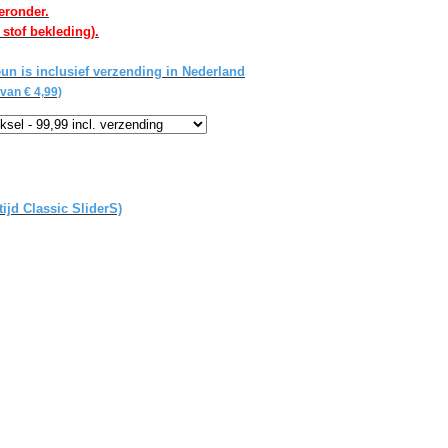
eronder.
 stof bekleding).
un is inclusief verzending in Nederland
van € 4,99)
tijd Classic SliderS)