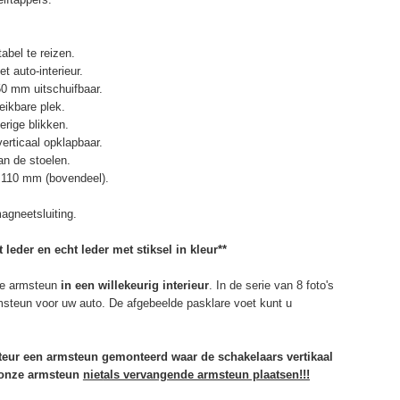
abel te reizen.
t auto-interieur.
50 mm uitschuifbaar.
eikbare plek.
erige blikken.
erticaal opklapbaar.
n de stoelen.
 110 mm (bovendeel).
agneetsluiting.
 leder en echt leder met stiksel in kleur**
e armsteun
in een willekeurig interieur
. In de serie van 8 foto's
rmsteun voor uw auto. De afgebeelde pasklare voet kunt u
rteur een armsteun gemonteerd waar de schakelaars vertikaal
u onze armsteun
niet
als vervangende armsteun plaatsen!!!