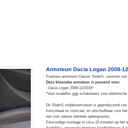
Armsteun Dacia Logan 2008-12.
Pasklare armsteun Classic SliderS, voorzien van u
Deze klassieke armsteun is passend voor:
- Dacia Logan 2008-12/2016*.
*Voor modellen
met
schakelaars voor elektrische 
De SliderS middenarmsteun is geproduceerd van s
horizontaal en verticaal, en uitschuifbaar voor h
een met velours beklede opbergruimte.
Eenvoudige montage in circa 10 minuten op het a
duidelijke, universele montage handleiding en 4 z