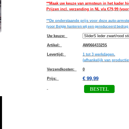
**Maak uw keuze van armsteun in het kader hi
Prijzen incl. verzending in NL v/a €79,99 (voor
**De onderstaande prijs voor deze auto-armste
(voor Belgie hanteren wij een gereduceerd bedrag 
Uw keuze
:
Artikel
:
AW06643325S
Levertijd
:
1 tot 3 werkdagen.
(afhankelijk van productie
Verzendkosten
:
0
€ 99,99
Prijs:
BESTEL