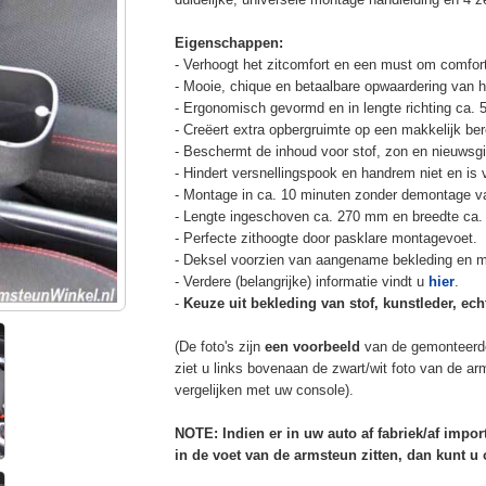
Eigenschappen:
- Verhoogt het zitcomfort en een must om comfort
- Mooie, chique en betaalbare opwaardering van he
- Ergonomisch gevormd en in lengte richting ca. 
- Creëert extra opbergruimte op een makkelijk ber
- Beschermt de inhoud voor stof, zon en nieuwsgi
- Hindert versnellingspook en handrem niet en is v
- Montage in ca. 10 minuten zonder demontage va
- Lengte ingeschoven ca. 270 mm en breedte ca.
- Perfecte zithoogte door pasklare montagevoet.
- Deksel voorzien van aangename bekleding en m
- Verdere (belangrijke) informatie vindt u
hier
.
-
Keuze uit bekleding van stof, kunstleder, echt
(De foto's zijn
een voorbeeld
van de gemonteerd
ziet u links bovenaan de zwart/wit foto van de a
vergelijken met uw console).
NOTE: Indien er in uw auto af fabriek/af impo
in de voet van de armsteun zitten, dan kunt 