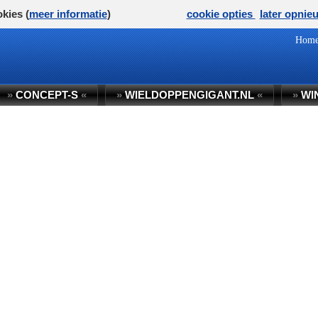
kies (
meer informatie
)
cookie opties
later opnie
Hom
»
CONCEPT-S
«
»
WIELDOPPENGIGANT.NL
«
»
WI