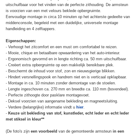
uitschuifbaar voor het vinden van de perfecte zithouding. De armsteun
is voorzien van een met velours beklede opbergruimte.
Eenvoudige montage in circa 10 minuten op het achterste gedeelte van
middenconsole, begeleid met een duidelijke, universele montage
handleiding en 4 zelftappers.
Eigenschappen:
- Verhoogt het zitcomfort en een must om comfortabel te reizen.
- Mooie, chique en betaalbare opwaardering van het auto-interieur.
- Ergonomisch gevormd en in lengte richting ca. 50 mm uitschuifbaar.
- Creëert extra opbergruimte op een makkelijk bereikbare plek.
- Beschermt de inhoud voor stof, zon en nieuwsgierige blikken.
- Hindert versnellingspook en handrem niet en is verticaal opklapbaar.
- Montage in ca. 10 minuten zonder demontage van de stoelen.
- Lengte ingeschoven ca. 270 mm en breedte ca. 110 mm (bovendeel).
- Perfecte zithoogte door pasklare montagevoet.
- Deksel voorzien van aangename bekleding en magneetsluiting.
- Verdere (belangrijke) informatie vindt u
hier
.
-
Keuze uit bekleding van stof, kunstleder, echt leder en echt leder
met stiksel in kleur**
(De foto's zijn
een voorbeeld
van de gemonteerde armsteun
in een