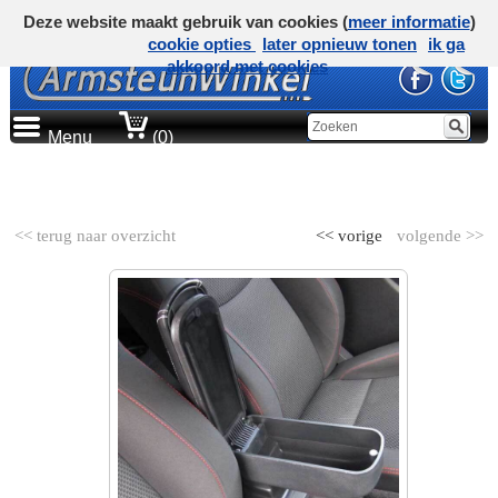
Deze website maakt gebruik van cookies (
meer informatie
)
cookie opties
later opnieuw tonen
ik ga
akkoord met cookies
Menu
(0)
AUTOMERK
<< terug naar overzicht
<< vorige
volgende >>