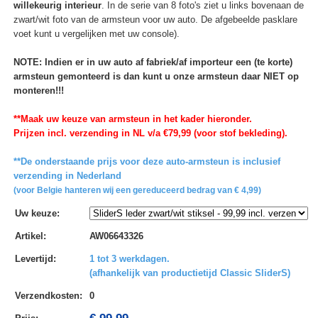
willekeurig interieur
. In de serie van 8 foto's ziet u links bovenaan de
zwart/wit foto van de armsteun voor uw auto. De afgebeelde pasklare
voet kunt u vergelijken met uw console).
NOTE: Indien er in uw auto af fabriek/af importeur een (te korte)
armsteun gemonteerd is dan kunt u onze armsteun daar NIET op
monteren!!!
**Maak uw keuze van armsteun in het kader hieronder.
Prijzen incl. verzending in NL v/a €79,99 (voor stof bekleding).
**De onderstaande prijs voor deze auto-armsteun is inclusief
verzending in Nederland
(voor Belgie hanteren wij een gereduceerd bedrag van € 4,99)
Uw keuze
:
Artikel
:
AW06643326
Levertijd
:
1 tot 3 werkdagen.
(afhankelijk van productietijd Classic SliderS)
Verzendkosten
:
0