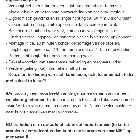
- Verhoogt het zitcomfort en een must om comfortabel te reizen.
- Mooie, chique en betaalbare opwaardering van het auto-interieur.
- Ergonomisch gevormd en in lengte richting ca. 50 mm uitschuifbaar.
- Creëert extra opbergruimte op een makkelijk bereikbare plek.
- Beschermt de inhoud voor stof, zon en nieuwsgierige blikken.
- Hindert versnellingspook en handrem niet en is verticaal opklapbaar.
- Montage in ca. 10 minuten zonder demontage van de stoelen.
- Lengte ingeschoven ca. 270 mm en breedte ca. 110 mm (bovendeel).
- Perfecte zithoogte door pasklare montagevoet.
- Deksel voorzien van aangename bekleding en magneetsluiting.
- Verdere (belangrijke) informatie vindt u
hier
.
-
Keuze uit bekleding van stof, kunstleder, echt leder en echt leder
met stiksel in kleur**
(De foto's zijn
een voorbeeld
van de gemonteerde armsteun
in een
willekeurig interieur
. In de serie van 8 foto's ziet u links bovenaan de
zwart/wit foto van de armsteun voor uw auto. De afgebeelde pasklare
voet kunt u vergelijken met uw console).
NOTE: Indien er in uw auto af fabriek/af importeur een (te korte)
armsteun gemonteerd is dan kunt u onze armsteun daar NIET op
monteren!!!