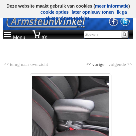
Deze website maakt gebruik van cookies (
meer informatie
)
cookie opties
later opnieuw tonen
ik ga
akkoord met cookies
Menu
(0)
AUTOMERK
<< terug naar overzicht
<< vorige
volgende >>