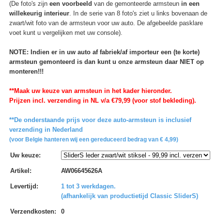
(De foto's zijn
een voorbeeld
van de gemonteerde armsteun
in een
willekeurig interieur
. In de serie van 8 foto's ziet u links bovenaan de
zwart/wit foto van de armsteun voor uw auto. De afgebeelde pasklare
voet kunt u vergelijken met uw console).
NOTE: Indien er in uw auto af fabriek/af importeur een (te korte)
armsteun gemonteerd is dan kunt u onze armsteun daar NIET op
monteren!!!
**Maak uw keuze van armsteun in het kader hieronder.
Prijzen incl. verzending in NL v/a €79,99 (voor stof bekleding).
**De onderstaande prijs voor deze auto-armsteun is inclusief
verzending in Nederland
(voor Belgie hanteren wij een gereduceerd bedrag van € 4,99)
Uw keuze
:
Artikel
:
AW06645626A
Levertijd
:
1 tot 3 werkdagen.
(afhankelijk van productietijd Classic SliderS)
Verzendkosten
:
0