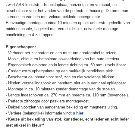
zwart ABS kunststof. Is opklapbaar, horizontaal en verticaal, en
uitschuifbaar voor het vinden van de perfecte zithouding. De armsteun
is voorzien van een met velours beklede opbergruimte.
Eenvoudige montage in circa 10 minuten op het achterste gedeelte van
middenconsole, begeleid met een duidelijke, universele montage
handleiding en 4 zelftappers.
Eigenschappen:
- Verhoogt het zitcomfort en een must om comfortabel te reizen.
- Mooie, chique en betaalbare opwaardering van het auto-interieur.
- Ergonomisch gevormd en in lengte richting ca. 50 mm uitschuifbaar.
- Creëert extra opbergruimte op een makkelijk bereikbare plek.
- Beschermt de inhoud voor stof, zon en nieuwsgierige blikken.
- Hindert versnellingspook en handrem niet en is verticaal opklapbaar.
- Montage in ca. 10 minuten zonder demontage van de stoelen.
- Lengte ingeschoven ca. 270 mm en breedte ca. 110 mm (bovendeel).
- Perfecte zithoogte door pasklare montagevoet.
- Deksel voorzien van aangename bekleding en magneetsluiting.
- Verdere (belangrijke) informatie vindt u
hier
.
-
Keuze uit bekleding van stof, kunstleder, echt leder en echt leder
met stiksel in kleur**