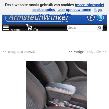
Deze website maakt gebruik van cookies (
meer informatie
)
cookie opties
later opnieuw tonen
ik ga
akkoord met cookies
Menu
(0)
AUTOMERK
<< terug naar overzicht
<< vorige
volgende >>