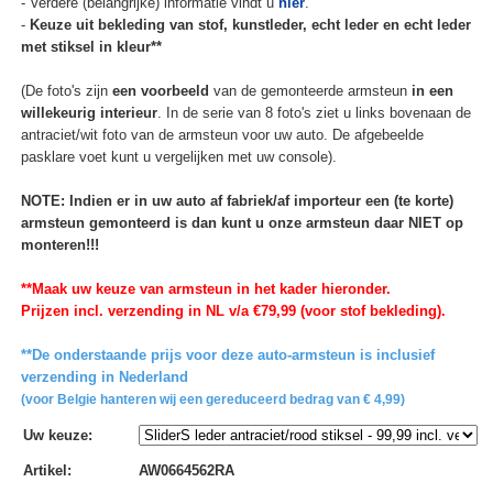
- Verdere (belangrijke) informatie vindt u
hier
.
-
Keuze uit bekleding van stof, kunstleder, echt leder en echt leder
met stiksel in kleur**
(De foto's zijn
een voorbeeld
van de gemonteerde armsteun
in een
willekeurig interieur
. In de serie van 8 foto's ziet u links bovenaan de
antraciet/wit foto van de armsteun voor uw auto. De afgebeelde
pasklare voet kunt u vergelijken met uw console).
NOTE: Indien er in uw auto af fabriek/af importeur een (te korte)
armsteun gemonteerd is dan kunt u onze armsteun daar NIET op
monteren!!!
**Maak uw keuze van armsteun in het kader hieronder.
Prijzen incl. verzending in NL v/a €79,99 (voor stof bekleding).
**De onderstaande prijs voor deze auto-armsteun is inclusief
verzending in Nederland
(voor Belgie hanteren wij een gereduceerd bedrag van € 4,99)
Uw keuze
:
Artikel
:
AW0664562RA