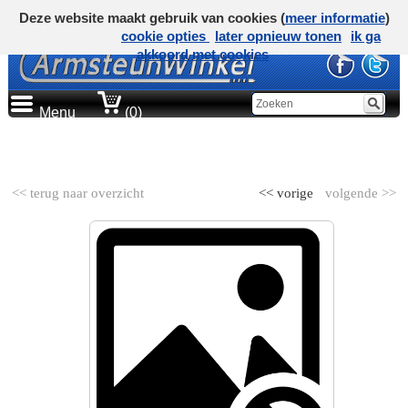
Deze website maakt gebruik van cookies (
meer informatie
)
cookie opties
later opnieuw tonen
ik ga
akkoord met cookies
Menu
(0)
AUTOMERK
<< terug naar overzicht
<< vorige
volgende >>