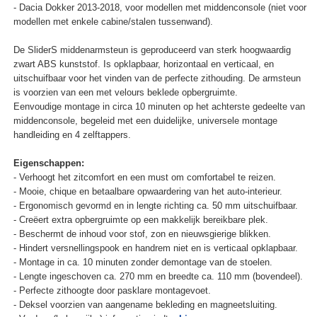
- Dacia Dokker 2013-2018, voor modellen met middenconsole (niet voor
modellen met enkele cabine/stalen tussenwand).
De SliderS middenarmsteun is geproduceerd van sterk hoogwaardig
zwart ABS kunststof. Is opklapbaar, horizontaal en verticaal, en
uitschuifbaar voor het vinden van de perfecte zithouding. De armsteun
is voorzien van een met velours beklede opbergruimte.
Eenvoudige montage in circa 10 minuten op het achterste gedeelte van
middenconsole, begeleid met een duidelijke, universele montage
handleiding en 4 zelftappers.
Eigenschappen:
- Verhoogt het zitcomfort en een must om comfortabel te reizen.
- Mooie, chique en betaalbare opwaardering van het auto-interieur.
- Ergonomisch gevormd en in lengte richting ca. 50 mm uitschuifbaar.
- Creëert extra opbergruimte op een makkelijk bereikbare plek.
- Beschermt de inhoud voor stof, zon en nieuwsgierige blikken.
- Hindert versnellingspook en handrem niet en is verticaal opklapbaar.
- Montage in ca. 10 minuten zonder demontage van de stoelen.
- Lengte ingeschoven ca. 270 mm en breedte ca. 110 mm (bovendeel).
- Perfecte zithoogte door pasklare montagevoet.
- Deksel voorzien van aangename bekleding en magneetsluiting.