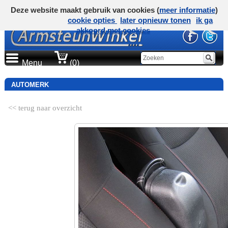
Deze website maakt gebruik van cookies (
meer informatie
)
cookie opties
later opnieuw tonen
ik ga
akkoord met cookies
Menu
(0)
AUTOMERK
<< terug naar overzicht