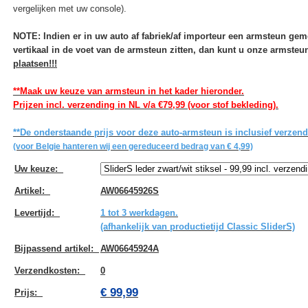
vergelijken met uw console).
NOTE: Indien er in uw auto af fabriek/af importeur een armsteun ge
vertikaal in de voet van de armsteun zitten, dan kunt u onze armste
plaatsen!!!
**Maak uw keuze van armsteun in het kader hieronder.
Prijzen incl. verzending in NL v/a €79,99 (voor stof bekleding).
**De onderstaande prijs voor deze auto-armsteun is inclusief verzen
(voor Belgie hanteren wij een gereduceerd bedrag van € 4,99)
Uw keuze
:
Artikel
:
AW06645926S
Levertijd
:
1 tot 3 werkdagen.
(afhankelijk van productietijd Classic SliderS)
Bijpassend artikel
:
AW06645924A
Verzendkosten
:
0
€ 99,99
Prijs: