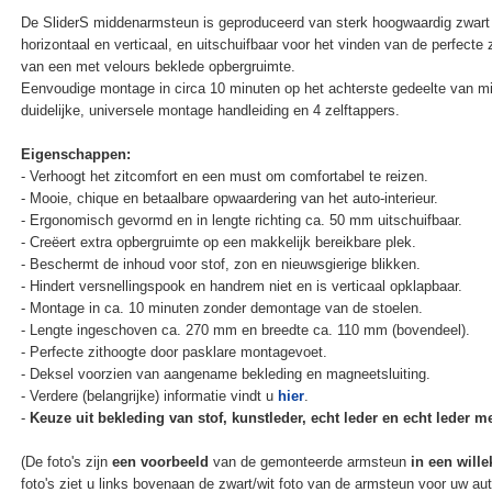
De SliderS middenarmsteun is geproduceerd van sterk hoogwaardig zwart 
horizontaal en verticaal, en uitschuifbaar voor het vinden van de perfecte
van een met velours beklede opbergruimte.
Eenvoudige montage in circa 10 minuten op het achterste gedeelte van m
duidelijke, universele montage handleiding en 4 zelftappers.
Eigenschappen:
- Verhoogt het zitcomfort en een must om comfortabel te reizen.
- Mooie, chique en betaalbare opwaardering van het auto-interieur.
- Ergonomisch gevormd en in lengte richting ca. 50 mm uitschuifbaar.
- Creëert extra opbergruimte op een makkelijk bereikbare plek.
- Beschermt de inhoud voor stof, zon en nieuwsgierige blikken.
- Hindert versnellingspook en handrem niet en is verticaal opklapbaar.
- Montage in ca. 10 minuten zonder demontage van de stoelen.
- Lengte ingeschoven ca. 270 mm en breedte ca. 110 mm (bovendeel).
- Perfecte zithoogte door pasklare montagevoet.
- Deksel voorzien van aangename bekleding en magneetsluiting.
- Verdere (belangrijke) informatie vindt u
hier
.
-
Keuze uit bekleding van stof, kunstleder, echt leder en echt leder met
(De foto's zijn
een voorbeeld
van de gemonteerde armsteun
in een wille
foto's ziet u links bovenaan de zwart/wit foto van de armsteun voor uw au