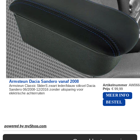
Armsteun Dacia Sandero vanaf 2008
Artikelnummer
AW066
Armsteun Classic SliderS zwart leder/blauw stiksel Dacia
Prijs
€ 99,99
Sandero 06/2008-12/2016 zonder uitsparing voor
elektrische achterruiten
MEER INFO
BESTEL
powered by
myShop.com