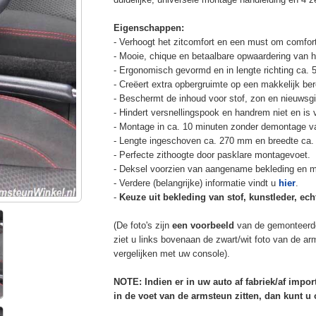
Eigenschappen:
- Verhoogt het zitcomfort en een must om comfort
- Mooie, chique en betaalbare opwaardering van he
- Ergonomisch gevormd en in lengte richting ca. 
- Creëert extra opbergruimte op een makkelijk ber
- Beschermt de inhoud voor stof, zon en nieuwsgi
- Hindert versnellingspook en handrem niet en is v
- Montage in ca. 10 minuten zonder demontage va
- Lengte ingeschoven ca. 270 mm en breedte ca.
- Perfecte zithoogte door pasklare montagevoet.
- Deksel voorzien van aangename bekleding en m
- Verdere (belangrijke) informatie vindt u
hier
.
-
Keuze uit bekleding van stof, kunstleder, echt
(De foto's zijn
een voorbeeld
van de gemonteerd
ziet u links bovenaan de zwart/wit foto van de a
vergelijken met uw console).
NOTE: Indien er in uw auto af fabriek/af impo
in de voet van de armsteun zitten, dan kunt 