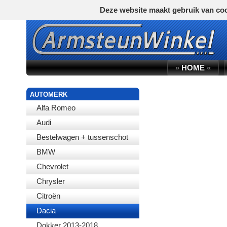
Deze website maakt gebruik van coo
»
HOME
«
AUTOMERK
Alfa Romeo
Audi
Bestelwagen + tussenschot
BMW
Chevrolet
Chrysler
Citroën
Dacia
Dokker 2013-2018