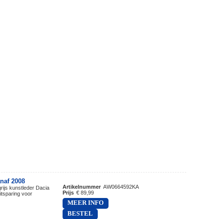
naf 2008
Artikelnummer
AW0664592KA
rijs kunstleder Dacia
Prijs
€ 89,99
tsparing voor
MEER INFO
BESTEL