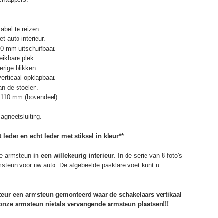
abel te reizen.
t auto-interieur.
50 mm uitschuifbaar.
eikbare plek.
erige blikken.
erticaal opklapbaar.
n de stoelen.
 110 mm (bovendeel).
agneetsluiting.
 leder en echt leder met stiksel in kleur**
e armsteun
in een willekeurig interieur
. In de serie van 8 foto's
rmsteun voor uw auto. De afgebeelde pasklare voet kunt u
rteur een armsteun gemonteerd waar de schakelaars vertikaal
u onze armsteun
niet
als vervangende armsteun plaatsen!!!