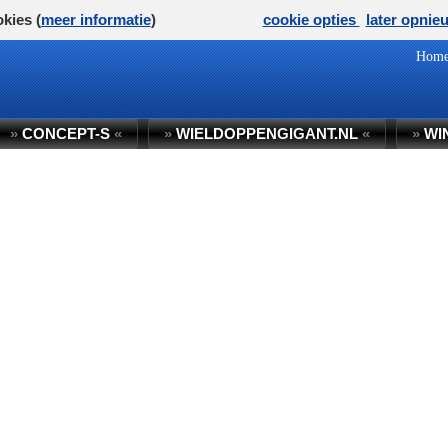
kies (
meer informatie
)
cookie opties
later opnie
Hom
»
CONCEPT-S
«
»
WIELDOPPENGIGANT.NL
«
»
WI