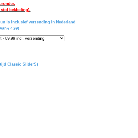
eronder.
 stof bekleding).
un is inclusief verzending in Nederland
van € 4,99)
tijd Classic SliderS)