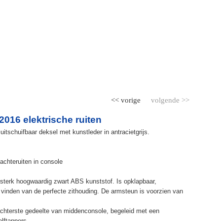
<< vorige
volgende >>
016 elektrische ruiten
itschuifbaar deksel met kunstleder in antracietgrijs.
achteruiten in console
terk hoogwaardig zwart ABS kunststof. Is opklapbaar,
et vinden van de perfecte zithouding. De armsteun is voorzien van
chterste gedeelte van middenconsole, begeleid met een
elftappers.