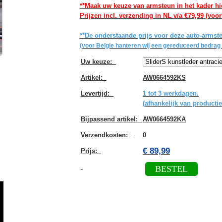
**Maak uw keuze van armsteun in het kader hi
Prijzen incl. verzending in NL v/a €79,99 (voor
**De onderstaande prijs voor deze auto-armste
(voor Belgie hanteren wij een gereduceerd bedrag 
Uw keuze
:
Artikel
:
AW0664592KS
Levertijd
:
1 tot 3 werkdagen.
(afhankelijk van productie
Bijpassend artikel
:
AW0664592KA
Verzendkosten
:
0
€ 89,99
Prijs:
BESTEL