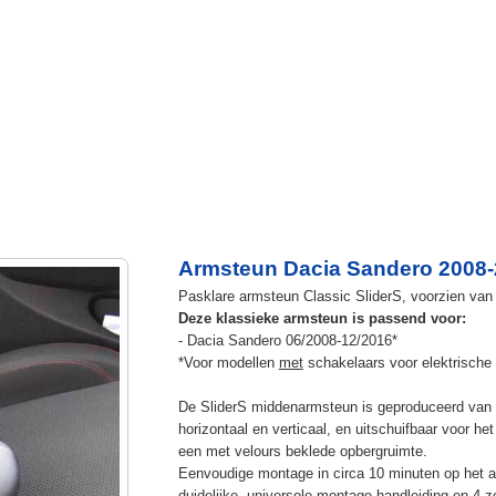
Armsteun Dacia Sandero 2008-2
Pasklare armsteun Classic SliderS, voorzien van u
Deze klassieke armsteun is passend voor:
- Dacia Sandero 06/2008-12/2016*
*Voor modellen
met
schakelaars voor elektrische 
De SliderS middenarmsteun is geproduceerd van s
horizontaal en verticaal, en uitschuifbaar voor h
een met velours beklede opbergruimte.
Eenvoudige montage in circa 10 minuten op het a
duidelijke, universele montage handleiding en 4 z