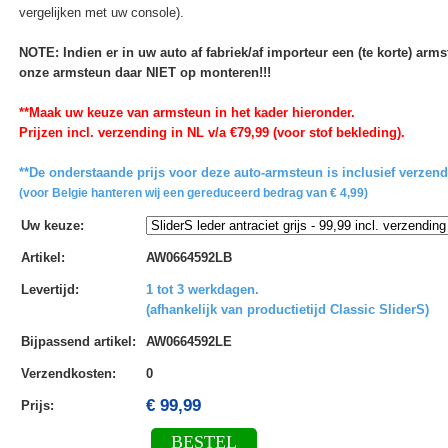
vergelijken met uw console).
NOTE: Indien er in uw auto af fabriek/af importeur een (te korte) ar
onze armsteun daar NIET op monteren!!!
**Maak uw keuze van armsteun in het kader hieronder.
Prijzen incl. verzending in NL v/a €79,99 (voor stof bekleding).
**De onderstaande prijs voor deze auto-armsteun is inclusief verzen
(voor Belgie hanteren wij een gereduceerd bedrag van € 4,99)
Uw keuze
:
Artikel
:
AW0664592LB
Levertijd
:
1 tot 3 werkdagen.
(afhankelijk van productietijd Classic SliderS)
Bijpassend artikel
:
AW0664592LE
Verzendkosten
:
0
€ 99,99
Prijs:
BESTEL