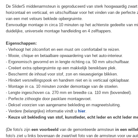
De SliderS middenarmsteun is geproduceerd van sterk hoogwaardig zwart 
horizontaal en verticaal, en uitschuifbaar voor het vinden van de perfecte
van een met velours beklede opbergruimte.
Eenvoudige montage in circa 10 minuten op het achterste gedeelte van m
duidelijke, universele montage handleiding en 4 zelftappers.
Eigenschappen:
- Verhoogt het zitcomfort en een must om comfortabel te reizen.
- Mooie, chique en betaalbare opwaardering van het auto-interieur.
- Ergonomisch gevormd en in lengte richting ca. 50 mm uitschuifbaar.
- Creëert extra opbergruimte op een makkelijk bereikbare plek.
- Beschermt de inhoud voor stof, zon en nieuwsgierige blikken.
- Hindert versnellingspook en handrem niet en is verticaal opklapbaar.
- Montage in ca. 10 minuten zonder demontage van de stoelen.
- Lengte ingeschoven ca. 270 mm en breedte ca. 110 mm (bovendeel).
- Perfecte zithoogte door pasklare montagevoet.
- Deksel voorzien van aangename bekleding en magneetsluiting.
- Verdere (belangrijke) informatie vindt u
hier
.
-
Keuze uit bekleding van stof, kunstleder, echt leder en echt leder met
(De foto's zijn
een voorbeeld
van de gemonteerde armsteun
in een wille
foto's ziet u links bovenaan de zwart/wit foto van de armsteun voor uw au