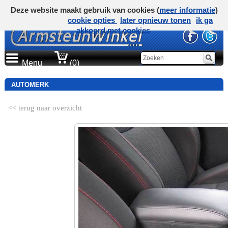
Deze website maakt gebruik van cookies (
meer informatie
)
cookie opties
later opnieuw tonen
ik ga
akkoord met cookies
Menu
(0)
AUTOMERK
<< terug naar overzicht