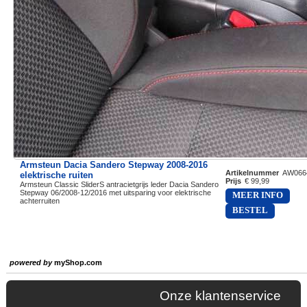
Armsteun Dacia Sandero Stepway 2008-2016
Artikelnummer
AW066
elektrische ruiten
Prijs
€ 99,99
Armsteun Classic SliderS antracietgrijs leder Dacia Sandero
Stepway 06/2008-12/2016 met uitsparing voor elektrische
MEER INFO
achterruiten
BESTEL
powered by
myShop.com
Onze klantenservice