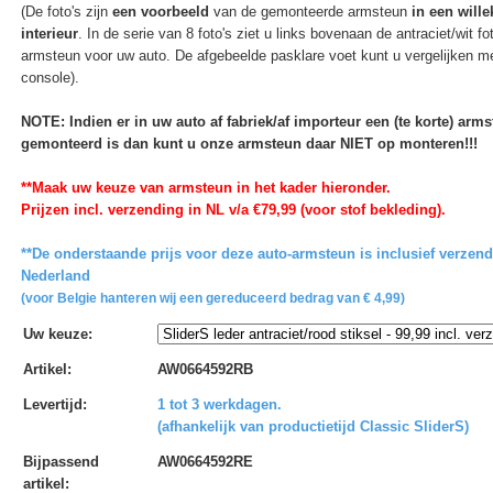
(De foto's zijn
een voorbeeld
van de gemonteerde armsteun
in een wille
interieur
. In de serie van 8 foto's ziet u links bovenaan de antraciet/wit f
armsteun voor uw auto. De afgebeelde pasklare voet kunt u vergelijken m
console).
NOTE: Indien er in uw auto af fabriek/af importeur een (te korte) arm
gemonteerd is dan kunt u onze armsteun daar NIET op monteren!!!
**Maak uw keuze van armsteun in het kader hieronder.
Prijzen incl. verzending in NL v/a €79,99 (voor stof bekleding).
**De onderstaande prijs voor deze auto-armsteun is inclusief verzend
Nederland
(voor Belgie hanteren wij een gereduceerd bedrag van € 4,99)
Uw keuze
:
Artikel
:
AW0664592RB
Levertijd
:
1 tot 3 werkdagen.
(afhankelijk van productietijd Classic SliderS)
Bijpassend
AW0664592RE
artikel
: