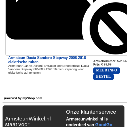
Armsteun Dacia Sandero Stepway 2008-2016
Artikelnummer
AW066
elektrische ruiten
Prijs
€ 99,99
Armsteun Classic SliderS antraciet leder/rood stiksel Dacia
Sandero Stepway 06/2008-12/2016 met uitsparing voor
MEER INFO
elektrische achterruiten
BESTEL
powered by
myShop.com
Onze klantenservice
ArmsteunWinkel.nl
Armsteunwinkel.nl is
staat voor:
onderdeel van
GoodGo