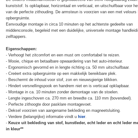
kunststof. Is opklapbaar, horizontaal en verticaal, en uitschuifbaar voor he
van de perfecte zithouding. De armsteun is voorzien van een met velours
opbergruimte.
Eenvoudige montage in circa 10 minuten op het achterste gedeelte van
middenconsole, begeleid met een duidelijke, universele montage handleid
zelftappers.
Eigenschappen:
- Verhoogt het zitcomfort en een must om comfortabel te reizen.
- Mooie, chique en betaalbare opwaardering van het auto-interieur.
- Ergonomisch gevormd en in lengte richting ca. 50 mm uitschuifbaar.
- Creëert extra opbergruimte op een makkelijk bereikbare plek.
- Beschermt de inhoud voor stof, zon en nieuwsgierige blikken.
- Hindert versnellingspook en handrem niet en is verticaal opklapbaar.
- Montage in ca. 10 minuten zonder demontage van de stoelen.
- Lengte ingeschoven ca. 270 mm en breedte ca. 110 mm (bovendeel).
- Perfecte zithoogte door pasklare montagevoet.
- Deksel voorzien van aangename bekleding en magneetsluiting.
- Verdere (belangrijke) informatie vindt u
hier
.
-
Keuze uit bekleding van stof, kunstleder, echt leder en echt leder me
in kleur**