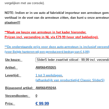
vergelijken met uw console).
NOTE: Indien er in uw auto af fabriek/af importeur een armsteun ge
vertikaal in de voet van de armsteun zitten, dan kunt u onze armste
plaatsen!!!
**Maak uw keuze van armsteun in het kader hieronder.
Prijzen incl. verzending in NL v/a €79,99 (voor stof bekleding).
**De onderstaande prijs voor deze auto-armsteun is inclusief verzen
(voor Belgie hanteren wij een gereduceerd bedrag van € 4,99)
Uw keuze
:
Artikel
:
AW06645926S
Levertijd
:
1 tot 3 werkdagen.
(afhankelijk van productietijd Classic SliderS)
Bijpassend artikel
:
AW06645924A
Verzendkosten
:
0
€ 99,99
Prijs: