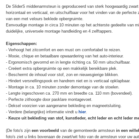
De SliderS middenarmsteun is geproduceerd van sterk hoogwaardig zwart 
horizontaal en verticaal, en uitschuifbaar voor het vinden van de perfecte
van een met velours beklede opbergruimte.
Eenvoudige montage in circa 10 minuten op het achterste gedeelte van m
duidelijke, universele montage handleiding en 4 zelftappers.
Eigenschappen:
- Verhoogt het zitcomfort en een must om comfortabel te reizen.
- Mooie, chique en betaalbare opwaardering van het auto-interieur.
- Ergonomisch gevormd en in lengte richting ca. 50 mm uitschuifbaar.
- Creëert extra opbergruimte op een makkelijk bereikbare plek.
- Beschermt de inhoud voor stof, zon en nieuwsgierige blikken.
- Hindert versnellingspook en handrem niet en is verticaal opklapbaar.
- Montage in ca. 10 minuten zonder demontage van de stoelen.
- Lengte ingeschoven ca. 270 mm en breedte ca. 110 mm (bovendeel).
- Perfecte zithoogte door pasklare montagevoet.
- Deksel voorzien van aangename bekleding en magneetsluiting.
- Verdere (belangrijke) informatie vindt u
hier
.
-
Keuze uit bekleding van stof, kunstleder, echt leder en echt leder met
(De foto's zijn
een voorbeeld
van de gemonteerde armsteun
in een wille
foto's ziet u links bovenaan de zwart/wit foto van de armsteun voor uw au