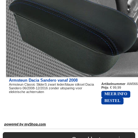
Armsteun Dacia Sandero vanaf 2008
Artikelnummer
AW066
Armsteun Classic SliderS zwart leder/blauw stiksel Dacia
Prijs
€ 99,99
Sandero 06/2008-12/2016 zonder uitsparing voor
elektrische achterruiten
MEER INFO
BESTEL
powered by
myShop.com