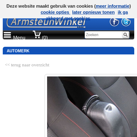
Deze website maakt gebruik van cookies (
meer informatie
)
cookie opties
later opnieuw tonen
ik ga
akkoord met cookies
Menu
(0)
AUTOMERK
<< terug naar overzicht