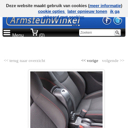
Deze website maakt gebruik van cookies (
meer informatie
)
cookie opties
later opnieuw tonen
ik ga
akkoord met cookies
Menu
(0)
AUTOMERK
<< terug naar overzicht
<< vorige
volgende >>