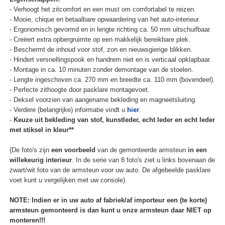
- Verhoogt het zitcomfort en een must om comfortabel te reizen.
- Mooie, chique en betaalbare opwaardering van het auto-interieur.
- Ergonomisch gevormd en in lengte richting ca. 50 mm uitschuifbaar.
- Creëert extra opbergruimte op een makkelijk bereikbare plek.
- Beschermt de inhoud voor stof, zon en nieuwsgierige blikken.
- Hindert versnellingspook en handrem niet en is verticaal opklapbaar.
- Montage in ca. 10 minuten zonder demontage van de stoelen.
- Lengte ingeschoven ca. 270 mm en breedte ca. 110 mm (bovendeel).
- Perfecte zithoogte door pasklare montagevoet.
- Deksel voorzien van aangename bekleding en magneetsluiting.
- Verdere (belangrijke) informatie vindt u
hier
.
-
Keuze uit bekleding van stof, kunstleder, echt leder en echt leder
met stiksel in kleur**
(De foto's zijn
een voorbeeld
van de gemonteerde armsteun
in een
willekeurig interieur
. In de serie van 8 foto's ziet u links bovenaan de
zwart/wit foto van de armsteun voor uw auto. De afgebeelde pasklare
voet kunt u vergelijken met uw console).
NOTE: Indien er in uw auto af fabriek/af importeur een (te korte)
armsteun gemonteerd is dan kunt u onze armsteun daar NIET op
monteren!!!