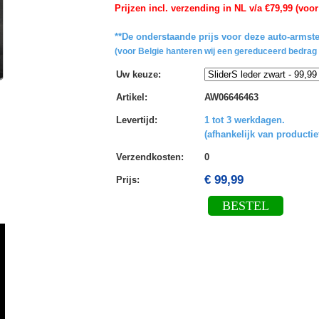
Prijzen incl. verzending in NL v/a €79,99 (voor
**De onderstaande prijs voor deze auto-armste
(voor Belgie hanteren wij een gereduceerd bedrag 
Uw keuze
:
Artikel
:
AW06646463
Levertijd
:
1 tot 3 werkdagen.
(afhankelijk van productie
Verzendkosten
:
0
€ 99,99
Prijs:
BESTEL