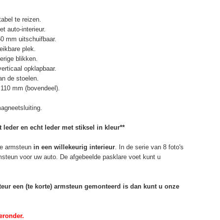
abel te reizen.
t auto-interieur.
50 mm uitschuifbaar.
eikbare plek.
erige blikken.
erticaal opklapbaar.
n de stoelen.
 110 mm (bovendeel).
agneetsluiting.
 leder en echt leder met stiksel in kleur**
e armsteun
in een willekeurig interieur
. In de serie van 8 foto's
rmsteun voor uw auto. De afgebeelde pasklare voet kunt u
rteur een (te korte) armsteun gemonteerd is dan kunt u onze
eronder.