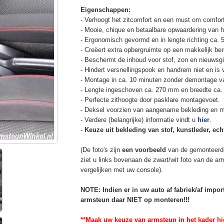
Eigenschappen:
- Verhoogt het zitcomfort en een must om comfort
- Mooie, chique en betaalbare opwaardering van he
- Ergonomisch gevormd en in lengte richting ca. 
- Creëert extra opbergruimte op een makkelijk ber
- Beschermt de inhoud voor stof, zon en nieuwsgi
- Hindert versnellingspook en handrem niet en is v
- Montage in ca. 10 minuten zonder demontage va
- Lengte ingeschoven ca. 270 mm en breedte ca.
- Perfecte zithoogte door pasklare montagevoet.
- Deksel voorzien van aangename bekleding en m
- Verdere (belangrijke) informatie vindt u
hier
.
-
Keuze uit bekleding van stof, kunstleder, echt
(De foto's zijn
een voorbeeld
van de gemonteerd
ziet u links bovenaan de zwart/wit foto van de a
vergelijken met uw console).
NOTE: Indien er in uw auto af fabriek/af impo
armsteun daar NIET op monteren!!!
**Maak uw keuze van armsteun in het kader hi