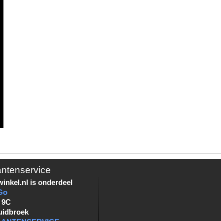
antenservice
inkel.nl is onderdeel
Go
 9C
uidbroek