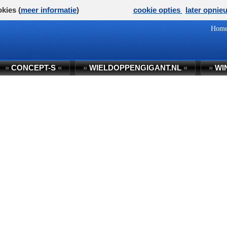
kies (
meer informatie
)
cookie opties
later opnie
Hom
»
CONCEPT-S
«
»
WIELDOPPENGIGANT.NL
«
»
WI