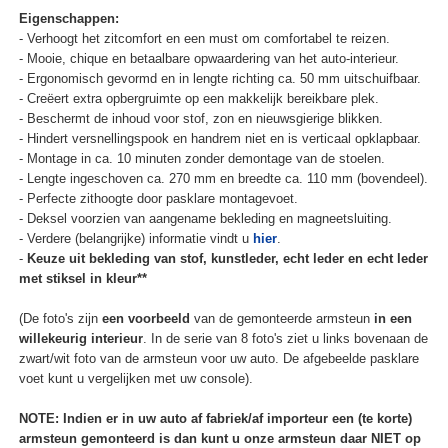
Eigenschappen:
- Verhoogt het zitcomfort en een must om comfortabel te reizen.
- Mooie, chique en betaalbare opwaardering van het auto-interieur.
- Ergonomisch gevormd en in lengte richting ca. 50 mm uitschuifbaar.
- Creëert extra opbergruimte op een makkelijk bereikbare plek.
- Beschermt de inhoud voor stof, zon en nieuwsgierige blikken.
- Hindert versnellingspook en handrem niet en is verticaal opklapbaar.
- Montage in ca. 10 minuten zonder demontage van de stoelen.
- Lengte ingeschoven ca. 270 mm en breedte ca. 110 mm (bovendeel).
- Perfecte zithoogte door pasklare montagevoet.
- Deksel voorzien van aangename bekleding en magneetsluiting.
- Verdere (belangrijke) informatie vindt u
hier
.
-
Keuze uit bekleding van stof, kunstleder, echt leder en echt leder
met stiksel in kleur**
(De foto's zijn
een voorbeeld
van de gemonteerde armsteun
in een
willekeurig interieur
. In de serie van 8 foto's ziet u links bovenaan de
zwart/wit foto van de armsteun voor uw auto. De afgebeelde pasklare
voet kunt u vergelijken met uw console).
NOTE: Indien er in uw auto af fabriek/af importeur een (te korte)
armsteun gemonteerd is dan kunt u onze armsteun daar NIET op