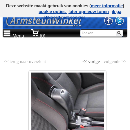
Deze website maakt gebruik van cookies (
meer informatie
)
cookie opties
later opnieuw tonen
ik ga
akkoord met cookies
Menu
(0)
AUTOMERK
<< terug naar overzicht
<< vorige
volgende >>